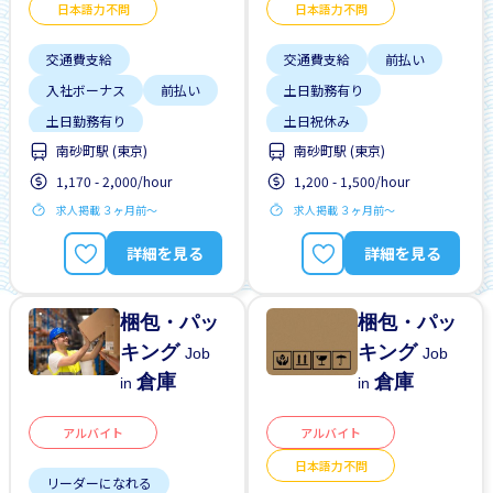
日本語力不問
日本語力不問
交通費支給
交通費支給
前払い
入社ボーナス
前払い
土日勤務有り
土日勤務有り
土日祝休み
南砂町駅 (東京)
南砂町駅 (東京)
土日祝休み
外国人勤務中
1,170 - 2,000/hour
1,200 - 1,500/hour
外国人勤務中
外国人研修マニュアル
求人掲載 ３ヶ月前〜
求人掲載 ３ヶ月前〜
外国人研修マニュアル
夜勤
女性歓迎
夜勤
女性歓迎
履歴書不要
詳細を見る
詳細を見る
梱包・パッ
梱包・パッ
キング
キング
Job
Job
倉庫
倉庫
in
in
アルバイト
アルバイト
日本語力不問
リーダーになれる