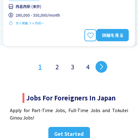
西葛西駅 (東京)
280,000 - 350,000/month
求人掲載 ３ヶ月前〜
詳細を見る
1
2
3
4
Jobs For Foreigners In Japan
Apply for Part-Time Jobs, Full-Time Jobs and Tokutei
Ginou Jobs!
Get Started