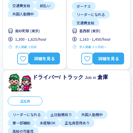
交通費支給
前払い
ボーナス
外国人勤務中
リーダーになれる
外国人研修マニュアル
交通費支給
夜勤
女性歓迎
南砂町駅 (東京)
葛西駅 (東京)
土日勤務有り
履歴書不要
未経験OK
1,300 - 1,625/hour
1,163 - 1,450/hour
外国人勤務中
求人掲載 ２日前
求人掲載 ３ヶ月前〜
女性歓迎
日本語力不問
昇給
詳細を見る
詳細を見る
未経験OK
ドライバー/ トラック
倉庫
Job in
正社員
リーダーになれる
土日勤務有り
外国人勤務中
寮一部補助
未経験OK
正社員登用あり
高給の可能性