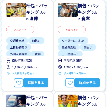
梱包・パッ
梱包・パッ
キング
キング
Job
Job
倉庫
倉庫
in
in
アルバイト
アルバイト
交通費支給
前払い
リーダーになれる
土日勤務有り
交通費支給
前払い
外国人勤務中
夜勤
土日勤務有り
南砂町駅 (東京)
南砂町駅 (東京)
女性歓迎
履歴書不要
土日祝休み
1,150 - 1,750/hour
1,200 - 1,500/hour
早朝
未経験OK
外国人勤務中
求人掲載 ３ヶ月前〜
求人掲載 ３ヶ月前〜
外国人研修マニュアル
夜勤
女性歓迎
詳細を見る
詳細を見る
梱包・パッ
梱包・パッ
キング
キング
Job
Job