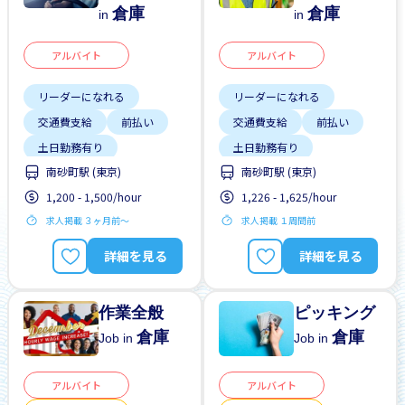
倉庫
倉庫
in
in
アルバイト
アルバイト
リーダーになれる
リーダーになれる
交通費支給
前払い
交通費支給
前払い
土日勤務有り
土日勤務有り
南砂町駅 (東京)
南砂町駅 (東京)
土日祝休み
土日祝休み
1,200 - 1,500/hour
1,226 - 1,625/hour
外国人勤務中
外国人勤務中
求人掲載 ３ヶ月前〜
求人掲載 １周間前
外国人研修マニュアル
外国人研修マニュアル
夜勤
女性歓迎
夜勤
女性歓迎
詳細を見る
詳細を見る
作業全般
ピッキング
倉庫
倉庫
Job in
Job in
アルバイト
アルバイト