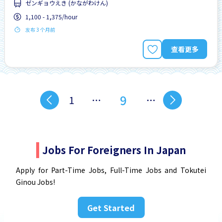
ゼンギョウえき (かながわけん)
1,100 - 1,375/hour
发布 3 个月前
查看更多
9
1
…
…
Jobs For Foreigners In Japan
Apply for Part-Time Jobs, Full-Time Jobs and Tokutei
Ginou Jobs!
Get Started