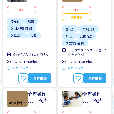
兼职
兼职
无需日语
停车位
加薪
外国人培训手册
加班少
外籍员工
外籍员工
奖励
夜班
女性首选
支付交通费
学生签证首选
无经验要求
无需简历
リュウツウセンターえき (と
支付交通费
クロイソえき (とちぎけん)
うきょうと)
自行车停放处
无日本语要求
1,200 - 1,200/hour
1,200 - 1,500/hour
无经验要求
无需简历
发布 3 个月前
发布 3 个月前
查看更多
查看更多
仓库操作
仓库操作
仓库
仓库
Job in
Job in