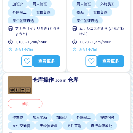
加班少
周末轮班
周末轮班
外籍员工
外籍员工
女性首选
夜班
女性首选
学生签证首选
学生签证首选
アナモリイナリえき (とうき
ムサシコスギえき (かながわ
支付交通费
无经验要求
ょうと)
けん)
无经验要求
每周2-3天
男性首选
1,100 - 1,200/hour
1,020 - 1,275/hour
每周2-3天
男性首选
附近车站的巴士服务
发布 3 个月前
发布 3 个月前
查看更多
查看更多
仓库操作
仓库
Job in
兼职
停车位
加入奖励
加班少
外籍员工
提供宿舍
支付交通费
无经验要求
男性首选
自行车停放处