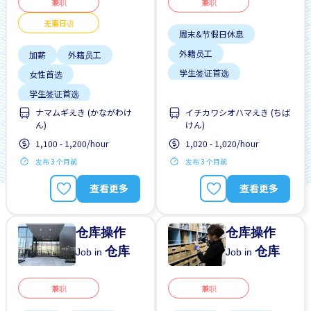
兼职
兼职
无需日语
周末&节假日休息
外籍员工
加薪
外籍员工
学生签证首选
女性首选
每周2-3天
男性首选
学生签证首选
靠近车站
ナマムギえき (かながわけ
イチカワシオハマえき (ちば
支付交通费
ん)
けん)
无日本语要求
1,100 - 1,200/hour
1,020 - 1,020/hour
无经验要求
无需简历
发布 3 个月前
发布 3 个月前
晋升
查看更多
查看更多
仓库操作
仓库操作
仓库
仓库
Job in
Job in
兼职
兼职