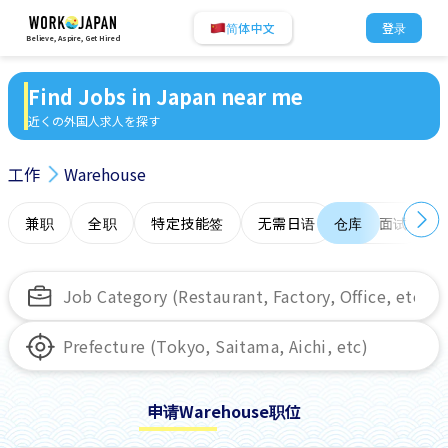
简体中文
登录
Believe, Aspire, Get Hired
Find Jobs in Japan near me
近くの外国人求人を探す
工作
Warehouse
兼职
全职
特定技能签
无需日语
仓库
在线面试
申请Warehouse职位