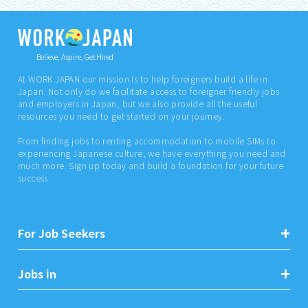
Believe, Aspire, Get Hired
At WORK JAPAN our mission is to help foreigners build a life in
Japan. Not only do we facilitate access to foreigner friendly jobs
and employers in Japan, but we also provide all the useful
resources you need to get started on your journey.
From finding jobs to renting accommodation to mobile SIMs to
experiencing Japanese culture, we have everything you need and
much more. Sign up today and build a foundation for your future
success.
For Job Seekers
Jobs in