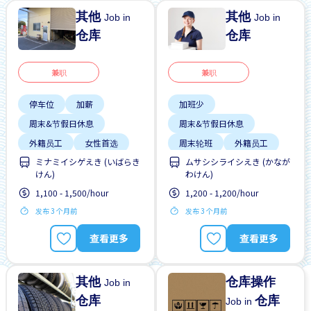
其他
其他
Job in
Job in
仓库
仓库
兼职
兼职
停车位
加薪
加班少
周末&节假日休息
周末&节假日休息
外籍员工
女性首选
周末轮班
外籍员工
ミナミイシゲえき (いばらき
ムサシシライシえき (かなが
学生签证首选
夜班
女性首选
けん)
わけん)
支付交通费
工作时间短
1,100 - 1,500/hour
1,200 - 1,200/hour
无经验要求
支付交通费
发布 3 个月前
发布 3 个月前
有机会被录取全职工作
无经验要求
查看更多
查看更多
其他
仓库操作
Job in
仓库
仓库
Job in