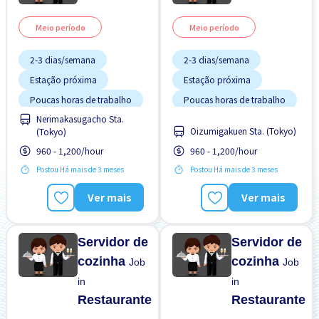
Meio período
Meio período
2-3 dias/semana
2-3 dias/semana
Estação próxima
Estação próxima
Poucas horas de trabalho
Poucas horas de trabalho
Nerimakasugacho Sta.
Transporte pago
Transporte pago
Oizumigakuen Sta. (Tokyo)
(Tokyo)
Turno FDS
Turno FDS
960 - 1,200/hour
960 - 1,200/hour
Postou Há mais de 3 meses
Postou Há mais de 3 meses
Ver mais
Ver mais
Servidor de
Servidor de
cozinha
cozinha
Job
Job
in
in
Restaurante
Restaurante