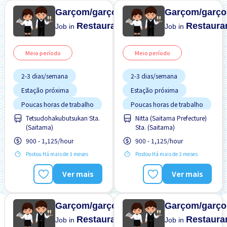
Garçom/garçonete
Garçom/garço
Restaurante
Restaura
Job in
Job in
Meio período
Meio período
2-3 dias/semana
2-3 dias/semana
Estação próxima
Estação próxima
Poucas horas de trabalho
Poucas horas de trabalho
Tetsudohakubutsukan Sta.
Nitta (Saitama Prefecture)
Transporte pago
Transporte pago
(Saitama)
Sta. (Saitama)
Turno FDS
Turno FDS
900 - 1,125/hour
900 - 1,125/hour
Postou Há mais de 3 meses
Postou Há mais de 3 meses
Ver mais
Ver mais
Garçom/garçonete
Garçom/garço
Restaurante
Restaura
Job in
Job in