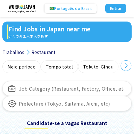
Português do Brasil
Entrar
Believe, Aspire, Get Hired
Find Jobs in Japan near me
近くの外国人求人を探す
Trabalhos
Restaurant
Meio período
Tempo total
Tokutei Ginou
Sem
Candidate-se a vagas Restaurant