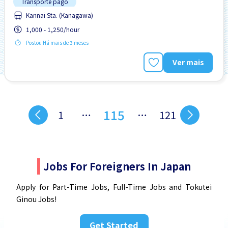
Transporte pago
Kannai Sta. (Kanagawa)
1,000 - 1,250/hour
Postou Há mais de 3 meses
Ver mais
115
1
…
…
121
Jobs For Foreigners In Japan
Apply for Part-Time Jobs, Full-Time Jobs and Tokutei
Ginou Jobs!
Get Started