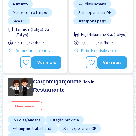
Aumento
2-3 dias/semana
Menos com o tempo
Sem experiência OK
Sem CV
Transporte pago
Tamachi (Tokyo) Sta.
Sem experiência OK
Higashikurume Sta. (Tokyo)
(Tokyo)
Transporte pago
980 - 1,225/hour
1,000 - 1,250/hour
Postou Há mais de 3 meses
Postou Há mais de 3 meses
Ver mais
Ver mais
Garçom/garçonete
Job in
Restaurante
Meio período
2-3 dias/semana
Estação próxima
Estrangeiro trabalhando
Sem experiência OK