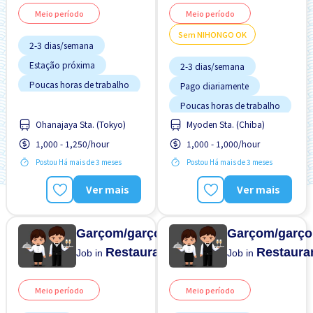
Meio período
Meio período
Sem NIHONGO OK
2-3 dias/semana
Estação próxima
2-3 dias/semana
Poucas horas de trabalho
Pago diariamente
Sem experiência OK
Poucas horas de trabalho
Turno FDS
Ohanajaya Sta. (Tokyo)
Myoden Sta. (Chiba)
Sem "NIHONGO" OK
1,000 - 1,250/hour
1,000 - 1,000/hour
Transporte pago
Postou Há mais de 3 meses
Postou Há mais de 3 meses
Ver mais
Ver mais
Garçom/garçonete
Garçom/garço
Restaurante
Restaura
Job in
Job in
Meio período
Meio período