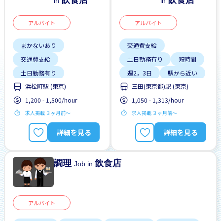
飲食店
飲食店
in
in
アルバイト
アルバイト
まかないあり
交通費支給
交通費支給
土日勤務有り
短時間
土日勤務有り
週2，3日
駅から近い
浜松町駅 (東京)
三田(東京都)駅 (東京)
外国人勤務中
1,200 - 1,500/hour
1,050 - 1,313/hour
女性歓迎
履歴書不要
求人掲載 ３ヶ月前〜
求人掲載 ３ヶ月前〜
昇給
残業少ない
男性歓迎
詳細を見る
詳細を見る
調理
飲食店
Job in
アルバイト