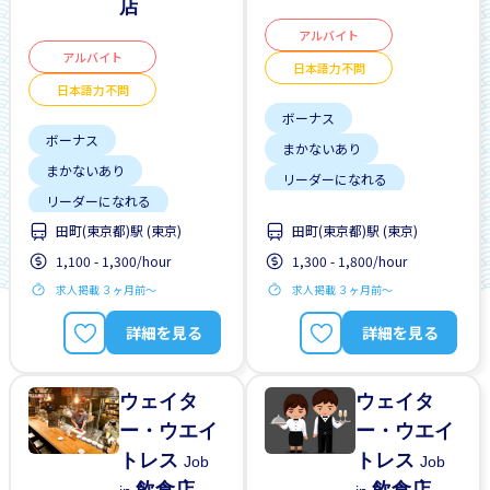
店
アルバイト
アルバイト
日本語力不問
日本語力不問
ボーナス
ボーナス
まかないあり
まかないあり
リーダーになれる
リーダーになれる
交通費支給
田町(東京都)駅 (東京)
田町(東京都)駅 (東京)
交通費支給
外国人勤務中
夜勤
1,100 - 1,300/hour
1,300 - 1,800/hour
土日勤務有り
女性歓迎
求人掲載 ３ヶ月前〜
求人掲載 ３ヶ月前〜
外国人勤務中
日本語力不問
昇給
外国人研修マニュアル
詳細を見る
詳細を見る
女性歓迎
日本語力不問
ウェイタ
ウェイタ
ー・ウエイ
ー・ウエイ
トレス
トレス
Job
Job