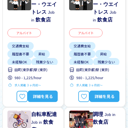
ー・ウエイ
ー・ウエイ
トレス
トレス
Job
Job
飲食店
飲食店
in
in
アルバイト
アルバイト
交通費支給
交通費支給
履歴書不要
昇給
履歴書不要
昇給
未経験OK
残業少ない
未経験OK
残業少ない
田町(東京都)駅 (東京)
田町(東京都)駅 (東京)
980 - 1,225/hour
980 - 1,225/hour
求人掲載 ３ヶ月前〜
求人掲載 ３ヶ月前〜
詳細を見る
詳細を見る
自転車配達
調理
Job in
飲食
飲食店
Job in