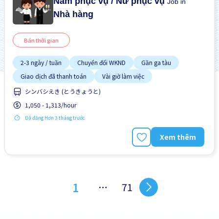
Nam phục vụ / Nữ phục vụ
Job in
Nhà hàng
Bán thời gian
2-3 ngày / tuần
Chuyển đổi WKND
Gần ga tàu
Giao dịch đã thanh toán
Vài giờ làm việc
シンバシえき (とうきょうと)
1,050 - 1,313/hour
Đã đăng Hơn 3 tháng trước
Xem thêm
1
…
71