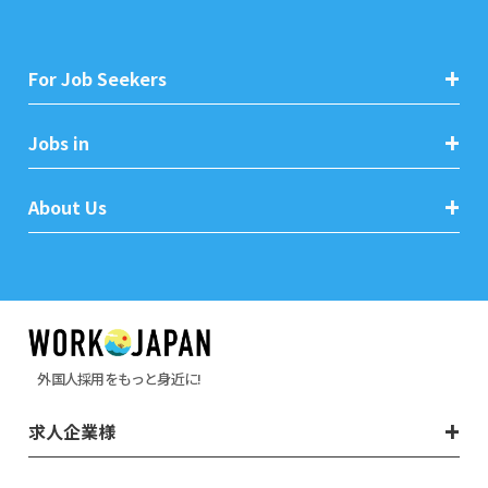
For Job Seekers
Jobs in
About Us
外国人採用をもっと身近に!
求人企業様