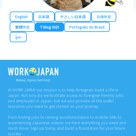
English
日本語
やさしい日本語
简体中文
繁體中文
Tiếng Việt
Português do Brasil
န်မာ
Believe, Aspire, Get Hired
At WORK JAPAN our mission is to help foreigners build a life in
Japan. Not only do we facilitate access to foreigner friendly jobs
and employers in Japan, but we also provide all the useful
resources you need to get started on your journey.
From finding jobs to renting accommodation to mobile SIMs to
experiencing Japanese culture, we have everything you need and
much more. Sign up today and build a foundation for your future
success.