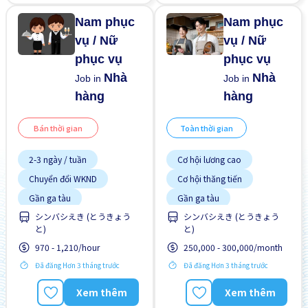
Nam phục
Nam phục
vụ / Nữ
vụ / Nữ
phục vụ
phục vụ
Nhà
Nhà
Job in
Job in
hàng
hàng
Bán thời gian
Toàn thời gian
2-3 ngày / tuần
Cơ hội lương cao
Chuyển đổi WKND
Cơ hội thăng tiến
Gần ga tàu
Gần ga tàu
シンバシえき (とうきょう
シンバシえき (とうきょう
Không cần kinh nghiệm
Giao dịch đã thanh toán
と)
と)
Vài giờ làm việc
Hỗ trợ bữa ăn
970 - 1,210/hour
250,000 - 300,000/month
Lao động người nước
ngoài
Đã đăng Hơn 3 tháng trước
Đã đăng Hơn 3 tháng trước
Nâng cao
Phúc lợi
Xem thêm
Xem thêm
Ưu tiên nam giới