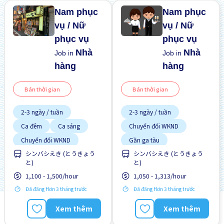
Nam phục
Nam phục
vụ / Nữ
vụ / Nữ
phục vụ
phục vụ
Nhà
Nhà
Job in
Job in
hàng
hàng
Bán thời gian
Bán thời gian
2-3 ngày / tuần
2-3 ngày / tuần
Ca đêm
Ca sáng
Chuyển đổi WKND
Chuyển đổi WKND
Gần ga tàu
シンバシえき (とうきょう
シンバシえき (とうきょう
Cơ hội lương cao
Giao dịch đã thanh toán
と)
と)
Cơ hội nhận việc làm toàn
Vài giờ làm việc
thời gian
1,100 - 1,500/hour
1,050 - 1,313/hour
Cơ hội thăng tiến
Đã đăng Hơn 3 tháng trước
Đã đăng Hơn 3 tháng trước
Gần ga tàu
Xem thêm
Xem thêm
Giao dịch đã thanh toán