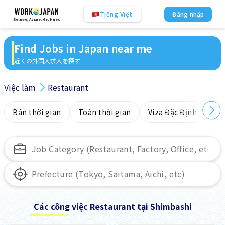
Tiếng Việt
Đăng nhập
Believe, Aspire, Get Hired
Find Jobs in Japan near me
近くの外国人求人を探す
Việc làm
Restaurant
Bán thời gian
Toàn thời gian
Viza Đặc Định
Kh
Các công việc Restaurant tại Shimbashi