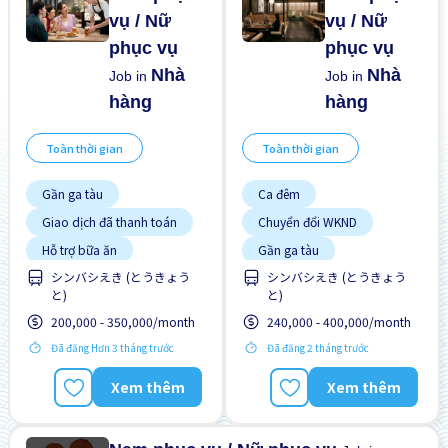
vụ / Nữ
vụ / Nữ
phục vụ
phục vụ
Nhà
Nhà
Job in
Job in
hàng
hàng
Toàn thời gian
Toàn thời gian
Gần ga tàu
Ca đêm
Giao dịch đã thanh toán
Chuyển đổi WKND
Hỗ trợ bữa ăn
Gần ga tàu
Lao động người nước
シンバシえき (とうきょう
シンバシえき (とうきょう
Giao dịch đã thanh toán
ngoài
と)
と)
Ưu tiên nam giới
Hỗ trợ bữa ăn
200,000 - 350,000/month
240,000 - 400,000/month
Lao động người nước
Ưu tiên nữ giới
ngoài
Đã đăng Hơn 3 tháng trước
Đã đăng 2 tháng trước
Nâng cao
Phúc lợi
Xem thêm
Xem thêm
Ưu tiên nam giới