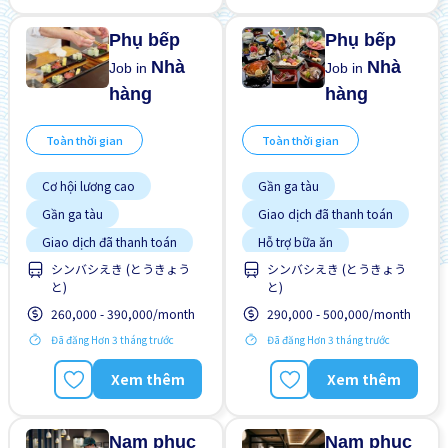
Phụ bếp
Phụ bếp
Nhà
Nhà
Job in
Job in
hàng
hàng
Toàn thời gian
Toàn thời gian
Cơ hội lương cao
Gần ga tàu
Gần ga tàu
Giao dịch đã thanh toán
Giao dịch đã thanh toán
Hỗ trợ bữa ăn
シンバシえき (とうきょう
シンバシえき (とうきょう
Hỗ trợ bữa ăn
Hỗ trợ di dời
と)
と)
Hỗ trợ di dời
Không cần kinh nghiệm
260,000 - 390,000/month
290,000 - 500,000/month
Lao động người nước
Lao động người nước
ngoài
ngoài
Đã đăng Hơn 3 tháng trước
Đã đăng Hơn 3 tháng trước
Nâng cao
Phúc lợi
Ưu tiên nam giới
Xem thêm
Xem thêm
Ưu tiên nam giới
Ưu tiên nữ giới
Nam phục
Nam phục