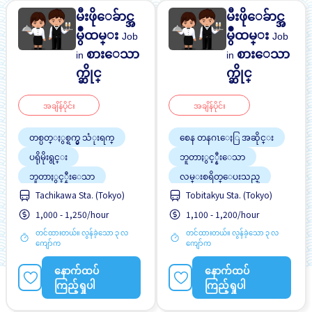
မီးဖိုေခ်ာင္အ
မီးဖိုေခ်ာင္အ
မွဳထမ္း
မွဳထမ္း
Job
Job
စားေသာ
စားေသာ
in
in
က္ဆိုင္
က္ဆိုင္
အချိန်ပိုင်း
အချိန်ပိုင်း
တစ္ပတ္ႏွစ္ရက္မွ သံုးရက္
စေန တနဂၤေႏြ အဆိုင္း
ပရိုမိုးရွင္း
ဘူတာႏွင့္နီးေသာ
ဘူတာႏွင့္နီးေသာ
လမ္းစရိတ္ေပးသည္
Tachikawa Sta. (Tokyo)
Tobitakyu Sta. (Tokyo)
လမ္းစရိတ္ေပးသည္
အမျိုးသမီး ပို၍လိုလားသည်
အလုပ္အေတြ႕အၾကံဳရွိရန္မ
1,000 - 1,250/hour
1,100 - 1,200/hour
အမျိုးသား ပို၍လိုလားသည်
လို
အလုပ္အေတြ႕အၾကံဳရွိရန္မ
တင်ထားတယ်။ လွန်ခဲ့သော ၃ လ
တင်ထားတယ်။ လွန်ခဲ့သော ၃ လ
လို
ကျော်က
ကျော်က
အခ်ိန္ပိုနည္းေသာ
နောက်ထပ်
နောက်ထပ်
ကြည့်ရှုပါ
ကြည့်ရှုပါ