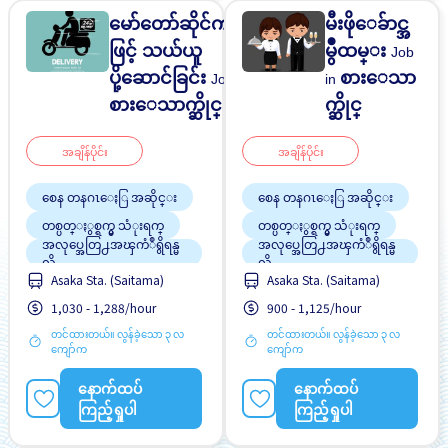
မော်တော်ဆိုင်ကယ်
မီးဖိုေခ်ာင္အ
ဖြင့် သယ်ယူ
မွဳထမ္း
Job
ပို့ဆောင်ခြင်း
စားေသာ
Job in
in
စားေသာက္ဆိုင္
က္ဆိုင္
အချိန်ပိုင်း
အချိန်ပိုင်း
စေန တနဂၤေႏြ အဆိုင္း
စေန တနဂၤေႏြ အဆိုင္း
တစ္ပတ္ႏွစ္ရက္မွ သံုးရက္
တစ္ပတ္ႏွစ္ရက္မွ သံုးရက္
အလုပ္အေတြ႕အၾကံဳရွိရန္မ
အလုပ္အေတြ႕အၾကံဳရွိရန္မ
လို
လို
Asaka Sta. (Saitama)
Asaka Sta. (Saitama)
အလုပ္ခ်ိန္နည္းေသာ
အလုပ္ခ်ိန္နည္းေသာ
1,030 - 1,288/hour
900 - 1,125/hour
တင်ထားတယ်။ လွန်ခဲ့သော ၃ လ
တင်ထားတယ်။ လွန်ခဲ့သော ၃ လ
ကျော်က
ကျော်က
နောက်ထပ်
နောက်ထပ်
ကြည့်ရှုပါ
ကြည့်ရှုပါ