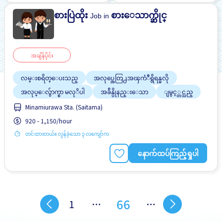
စားပြဲထိုး
စားေသာက္ဆိုင္
Job in
အချိန်ပိုင်း
လမ္းစရိတ္ေပးသည္
အလုပ္အေတြ႕အၾကံဳရွိရန္မလို
အလုပ္ေလွ်ာက္စာ မလုိပါ
အခ်ိန္ပိုနည္းေသာ
ျမွင့္တင္သည္
Minamiurawa Sta. (Saitama)
920 - 1,150/hour
တင်ထားတယ်။ လွန်ခဲ့သော ၃ လကျော်က
နောက်ထပ်ကြည့်ရှုပါ
66
1
…
…