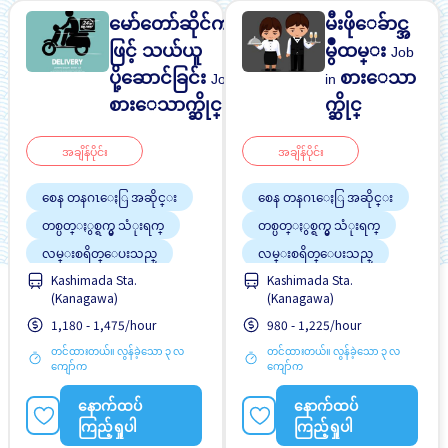
မော်တော်ဆိုင်ကယ်
မီးဖိုေခ်ာင္အ
ဖြင့် သယ်ယူ
မွဳထမ္း
Job
ပို့ဆောင်ခြင်း
စားေသာ
Job in
in
စားေသာက္ဆိုင္
က္ဆိုင္
အချိန်ပိုင်း
အချိန်ပိုင်း
စေန တနဂၤေႏြ အဆိုင္း
စေန တနဂၤေႏြ အဆိုင္း
တစ္ပတ္ႏွစ္ရက္မွ သံုးရက္
တစ္ပတ္ႏွစ္ရက္မွ သံုးရက္
လမ္းစရိတ္ေပးသည္
လမ္းစရိတ္ေပးသည္
အလုပ္အေတြ႕အၾကံဳရွိရန္မ
အလုပ္အေတြ႕အၾကံဳရွိရန္မ
Kashimada Sta.
Kashimada Sta.
လို
လို
(Kanagawa)
(Kanagawa)
အလုပ္ခ်ိန္နည္းေသာ
အလုပ္ခ်ိန္နည္းေသာ
1,180 - 1,475/hour
980 - 1,225/hour
တင်ထားတယ်။ လွန်ခဲ့သော ၃ လ
တင်ထားတယ်။ လွန်ခဲ့သော ၃ လ
ကျော်က
ကျော်က
နောက်ထပ်
နောက်ထပ်
ကြည့်ရှုပါ
ကြည့်ရှုပါ