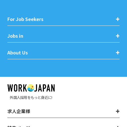
For Job Seekers
Jobs in
About Us
外国人採用をもっと身近に!
求人企業様