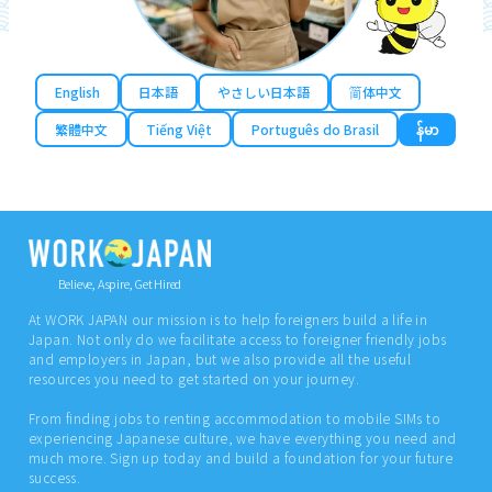
English
日本語
やさしい日本語
简体中文
繁體中文
Tiếng Việt
Português do Brasil
န်မာ
Believe, Aspire, Get Hired
At WORK JAPAN our mission is to help foreigners build a life in
Japan. Not only do we facilitate access to foreigner friendly jobs
and employers in Japan, but we also provide all the useful
resources you need to get started on your journey.
From finding jobs to renting accommodation to mobile SIMs to
experiencing Japanese culture, we have everything you need and
much more. Sign up today and build a foundation for your future
success.