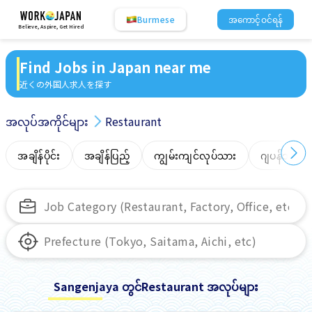
Burmese
အကောင့်ဝင်ရန်
Believe, Aspire, Get Hired
Find Jobs in Japan near me
近くの外国人求人を探す
အလုပ်အကိုင်များ
Restaurant
အချိန်ပိုင်း
အချိန်ပြည့်
ကျွမ်းကျင်လုပ်သား
ဂျပန်ဘာသာ
Sangenjaya တွင်Restaurant အလုပ်များ