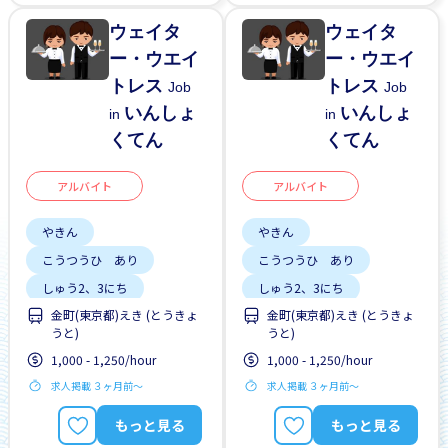
ウェイタ
ウェイタ
ー・ウエイ
ー・ウエイ
トレス
トレス
Job
Job
いんしょ
いんしょ
in
in
くてん
くてん
アルバイト
アルバイト
やきん
やきん
こうつうひ あり
こうつうひ あり
しゅう2、3にち
しゅう2、3にち
金町(東京都)えき (とうきょ
金町(東京都)えき (とうきょ
はじめて OK
はじめて OK
うと)
うと)
土日 しごと
昇給
土日 しごと
昇給
1,000 - 1,250/hour
1,000 - 1,250/hour
求人掲載 ３ヶ月前〜
求人掲載 ３ヶ月前〜
もっと見る
もっと見る