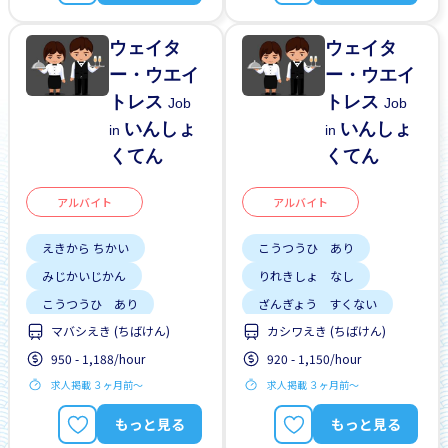
ウェイタ
ウェイタ
ー・ウエイ
ー・ウエイ
トレス
トレス
Job
Job
いんしょ
いんしょ
in
in
くてん
くてん
アルバイト
アルバイト
えきから ちかい
こうつうひ あり
みじかいじかん
りれきしょ なし
こうつうひ あり
ざんぎょう すくない
マバシえき (ちばけん)
カシワえき (ちばけん)
しゅう2、3にち
はじめて OK
昇給
950 - 1,188/hour
920 - 1,150/hour
はじめて OK
求人掲載 ３ヶ月前〜
求人掲載 ３ヶ月前〜
もっと見る
もっと見る