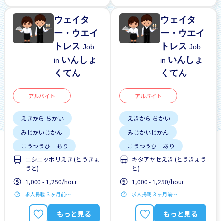
ウェイタ
ウェイタ
ー・ウエイ
ー・ウエイ
トレス
トレス
Job
Job
いんしょ
いんしょ
in
in
くてん
くてん
アルバイト
アルバイト
えきから ちかい
えきから ちかい
みじかいじかん
みじかいじかん
こうつうひ あり
こうつうひ あり
ニシニッポリえき (とうきょ
キタアヤセえき (とうきょう
しゅう2、3にち
しゅう2、3にち
うと)
と)
土日 しごと
はじめて OK
1,000 - 1,250/hour
1,000 - 1,250/hour
求人掲載 ３ヶ月前〜
求人掲載 ３ヶ月前〜
もっと見る
もっと見る