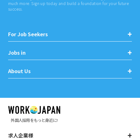
much more. Sign up today and build a foundation for your future
success.
For Job Seekers
Jobs in
About Us
外国人採用をもっと身近に!
求人企業様