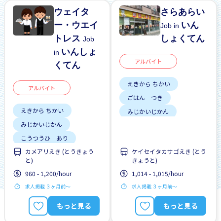
ウェイタ
さらあらい
ー・ウエイ
いん
Job in
トレス
しょくてん
Job
いんしょ
in
アルバイト
くてん
えきから ちかい
アルバイト
ごはん つき
えきから ちかい
みじかいじかん
みじかいじかん
こうつうひ あり
こうつうひ あり
ざんぎょう すくない
カメアリえき (とうきょう
ケイセイタカサゴえき (とう
しゅう2、3にち
りゅうがくせい かんげい
と)
きょうと)
はじめて OK
はじめて OK
960 - 1,200/hour
1,014 - 1,015/hour
土日 しごと
求人掲載 ３ヶ月前〜
求人掲載 ３ヶ月前〜
女性かんげい
もっと見る
もっと見る