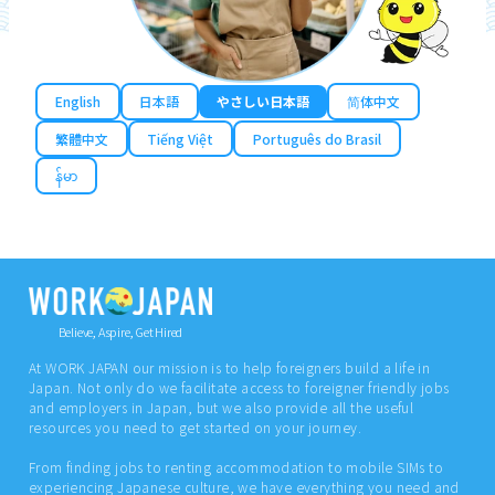
English
日本語
やさしい日本語
简体中文
繁體中文
Tiếng Việt
Português do Brasil
န်မာ
Believe, Aspire, Get Hired
At WORK JAPAN our mission is to help foreigners build a life in
Japan. Not only do we facilitate access to foreigner friendly jobs
and employers in Japan, but we also provide all the useful
resources you need to get started on your journey.
From finding jobs to renting accommodation to mobile SIMs to
experiencing Japanese culture, we have everything you need and