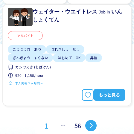
ウェイター・ウエイトレス
いん
Job in
しょくてん
アルバイト
こうつうひ あり
りれきしょ なし
ざんぎょう すくない
はじめて OK
昇給
カシワえき (ちばけん)
920 - 1,150/hour
求人掲載 ３ヶ月前〜
もっと見る
1
…
56