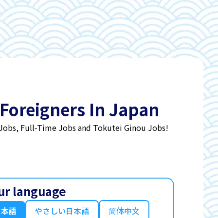
 Foreigners In Japan
 Jobs, Full-Time Jobs and Tokutei Ginou Jobs!
ur language
日本語
やさしい日本語
简体中文