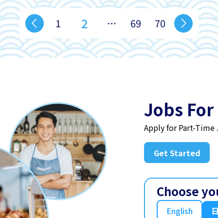
2
1
…
69
70
Jobs For
Apply for Part-Time
Get Started
Choose yo
English