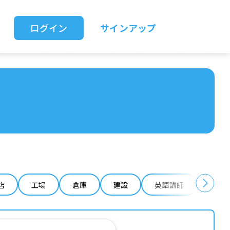
ログイン
サインアップ
店
工場
倉庫
建設
英語講師
IT 