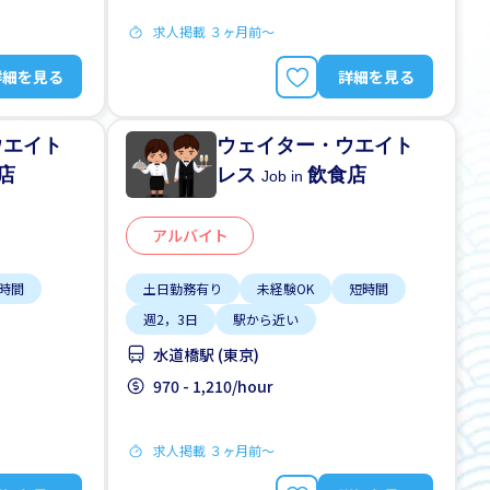
求人掲載 ３ヶ月前〜
詳細を見る
詳細を見る
ウエイト
ウェイター・ウエイト
店
レス
飲食店
Job in
アルバイト
時間
土日勤務有り
未経験OK
短時間
週2，3日
駅から近い
水道橋駅 (東京)
970 - 1,210/hour
求人掲載 ３ヶ月前〜