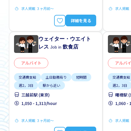
求人掲載 ３ヶ月前〜
求人掲載
詳細を見る
ウェイター・ウエイト
レス
飲食店
Job in
アルバイト
アルバ
交通費支給
土日勤務有り
短時間
交通費支給
週2，3日
駅から近い
週2，3日
三越前駅 (東京)
曙橋駅 (
1,050 - 1,313/hour
1,060 -
求人掲載 ３ヶ月前〜
求人掲載