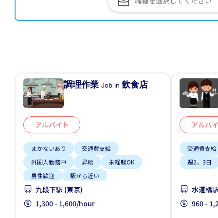
調理作業
飲食店
Job in
アルバイト
アルバ
まかないあり
交通費支給
交通費支給
外国人勤務中
昇給
未経験OK
週2，3日
男性歓迎
駅から近い
九段下駅 (東京)
水道橋駅 
1,300 - 1,600/hour
960 - 1