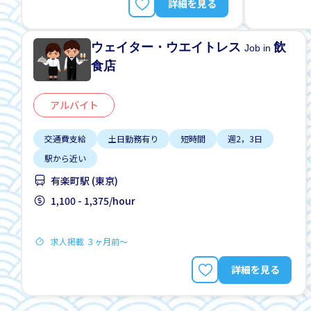
詳細を見る
ウェイター・ウエイトレス
飲
Job in
食店
アルバイト
交通費支給
土日勤務有り
短時間
週2，3日
駅から近い
有楽町駅 (東京)
1,100 - 1,375/hour
求人掲載 ３ヶ月前〜
詳細を見る