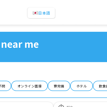
日本語
 near me
不問
オンライン面接
寮完備
ホテル
飲食