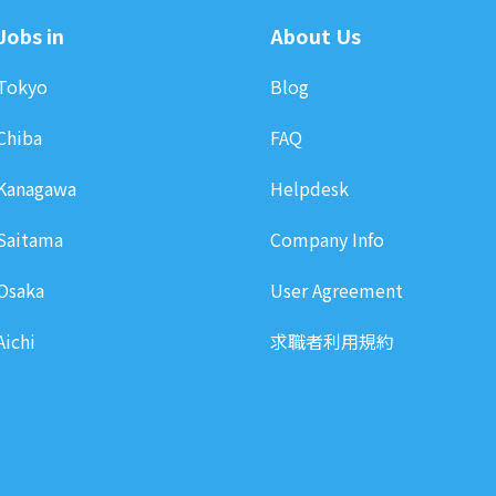
Jobs in
About Us
Tokyo
Blog
Chiba
FAQ
Kanagawa
Helpdesk
Saitama
Company Info
Osaka
User Agreement
Aichi
求職者利用規約