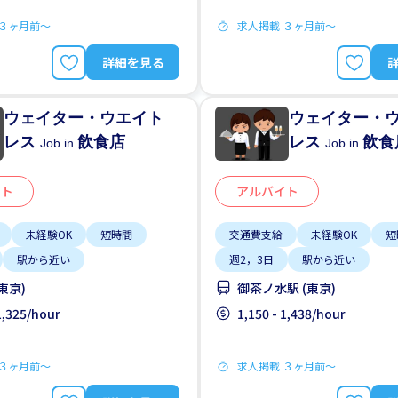
 ３ヶ月前〜
求人掲載 ３ヶ月前〜
詳細を見る
ウェイター・ウエイト
ウェイター・
レス
飲食店
レス
飲食
Job in
Job in
イト
アルバイト
未経験OK
短時間
交通費支給
未経験OK
短
駅から近い
週2，3日
駅から近い
東京)
御茶ノ水駅 (東京)
 1,325/hour
1,150 - 1,438/hour
 ３ヶ月前〜
求人掲載 ３ヶ月前〜