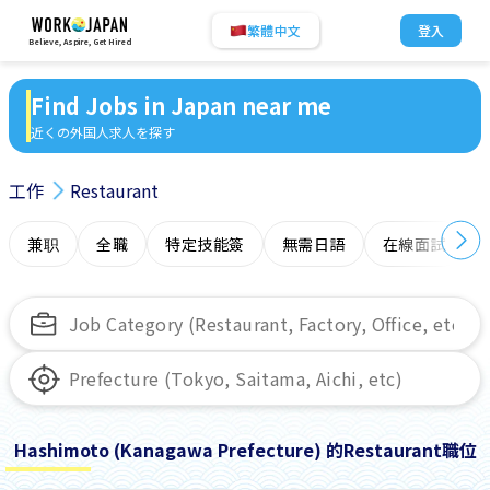
繁體中文
登入
Believe, Aspire, Get Hired
Find Jobs in Japan near me
近くの外国人求人を探す
工作
Restaurant
兼职
全職
特定技能簽
無需日語
在線面試
Hashimoto (Kanagawa Prefecture) 的Restaurant職位