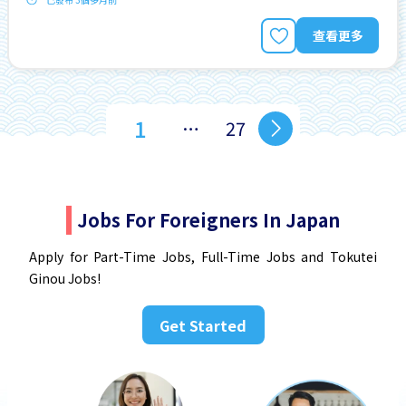
查看更多
1
…
27
Jobs For Foreigners In Japan
Apply for Part-Time Jobs, Full-Time Jobs and Tokutei
Ginou Jobs!
Get Started