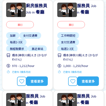
廚房服務員
服務員
Job
餐廳
餐廳
Job in
in
兼职
兼职
加薪
支付交通費
工作時間短
每週2-3天
支付交通費
無經驗要求
靠近車站
每週2-3天
橋本(神奈川県)えき (かなが
橋本(神奈川県)えき (かなが
無經驗要求
靠近車站
わけん)
わけん)
970 - 1,212/hour
1,000 - 1,250/hour
已發布 3個多月前
已發布 3個多月前
查看更多
查看更多
服務員
服務員
Job
Job
餐廳
餐廳
in
in