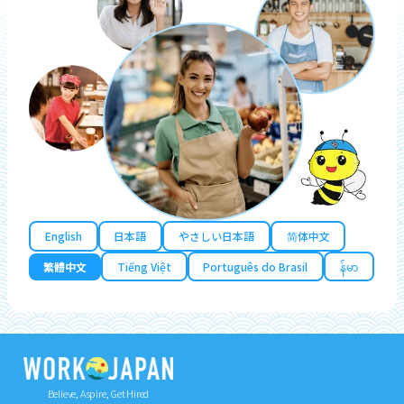
English
日本語
やさしい日本語
简体中文
繁體中文
Tiếng Việt
Português do Brasil
န်မာ
Believe, Aspire, Get Hired