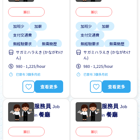
兼职
兼职
加班少
加薪
加班少
加薪
支付交通費
支付交通費
無經驗要求
無需簡歷
無經驗要求
無需簡歷
サガミハラえき (かながわけ
サガミハラえき (かながわけ
ん)
ん)
980 - 1,225/hour
980 - 1,225/hour
已發布 3個多月前
已發布 3個多月前
查看更多
查看更多
服務員
服務員
Job
Job
餐廳
餐廳
in
in
兼职
兼职