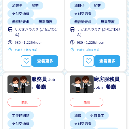
加班少
加薪
加班少
加薪
支付交通費
支付交通費
無經驗要求
無需簡歷
無經驗要求
無需簡歷
サガミハラえき (かながわけ
サガミハラえき (かながわけ
ん)
ん)
980 - 1,225/hour
980 - 1,225/hour
已發布 3個多月前
已發布 3個多月前
查看更多
查看更多
服務員
廚房服務員
Job
餐廳
餐廳
in
Job in
兼职
兼职
工作時間短
加薪
外籍員工
支付交通費
支付交通費