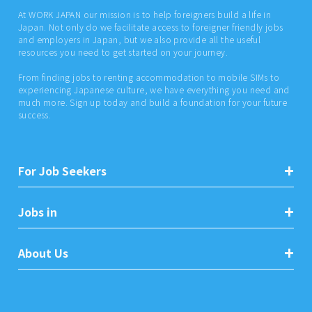
At WORK JAPAN our mission is to help foreigners build a life in
Japan. Not only do we facilitate access to foreigner friendly jobs
and employers in Japan, but we also provide all the useful
resources you need to get started on your journey.
From finding jobs to renting accommodation to mobile SIMs to
experiencing Japanese culture, we have everything you need and
much more. Sign up today and build a foundation for your future
success.
For Job Seekers
Jobs in
About Us