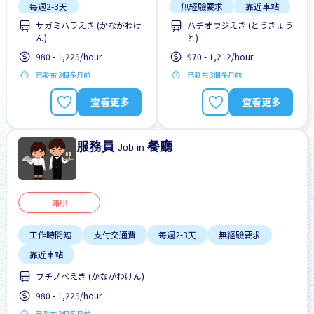
每週2-3天
無經驗要求
靠近車站
サガミハラえき (かながわけ
ハチオウジえき (とうきょう
無經驗要求
靠近車站
ん)
と)
980 - 1,225/hour
970 - 1,212/hour
已發布 3個多月前
已發布 3個多月前
查看更多
查看更多
服務員
餐廳
Job in
兼职
工作時間短
支付交通費
每週2-3天
無經驗要求
靠近車站
フチノベえき (かながわけん)
980 - 1,225/hour
已發布 3個多月前