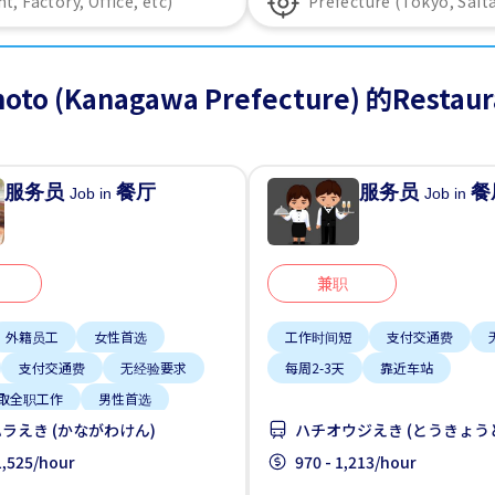
oto (Kanagawa Prefecture) 的Resta
服务员
餐厅
服务员
餐
Job in
Job in
兼职
外籍员工
女性首选
工作时间短
支付交通费
支付交通费
无经验要求
每周2-3天
靠近车站
取全职工作
男性首选
ラえき (かながわけん)
ハチオウジえき (とうきょう
处
 1,525/hour
970 - 1,213/hour