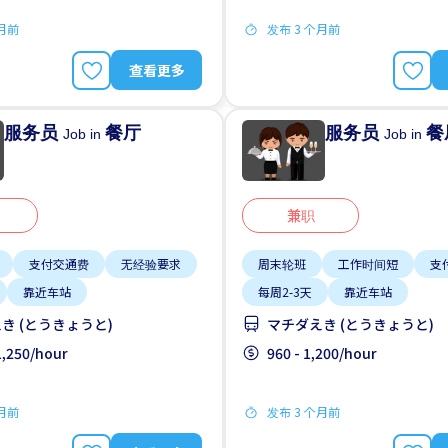
个月前
发布 3 个月前
查看更多
服务员
餐厅
服务员
餐
Job in
Job in
兼职
支付交通费
无经验要求
周末轮班
工作时间短
支
靠近车站
每周2-3天
靠近车站
き (とうきょうと)
マチダえき (とうきょうと)
 1,250/hour
960 - 1,200/hour
个月前
发布 3 个月前