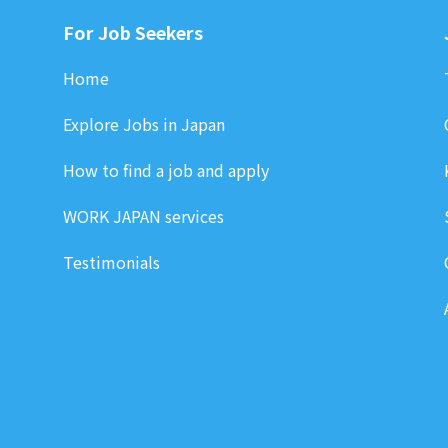
For Job Seekers
Home
Explore Jobs in Japan
How to find a job and apply
WORK JAPAN services
Testimonials