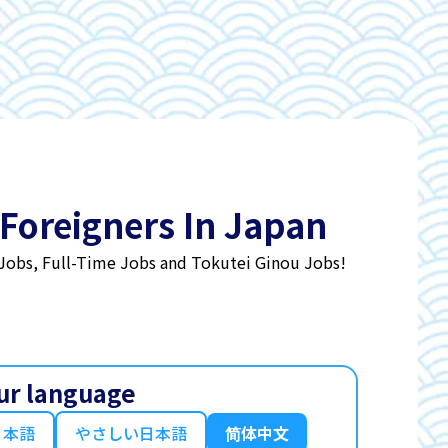
 Foreigners In Japan
 Jobs, Full-Time Jobs and Tokutei Ginou Jobs!
ur language
日本語
やさしい日本語
简体中文