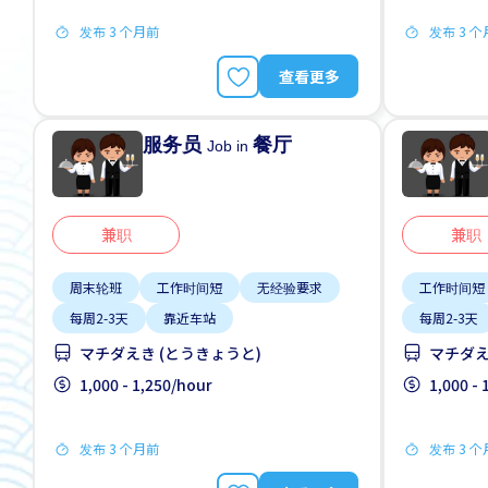
发布 3 个月前
发布 3 
查看更多
服务员
餐厅
Job in
兼职
兼职
周末轮班
工作时间短
无经验要求
工作时间短
每周2-3天
靠近车站
每周2-3天
マチダえき (とうきょうと)
マチダえ
1,000 - 1,250/hour
1,000 -
发布 3 个月前
发布 3 