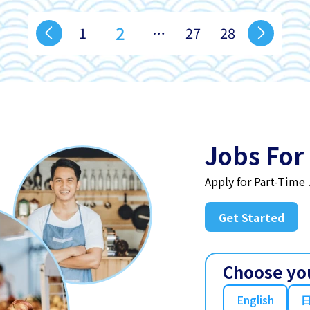
2
1
…
27
28
Jobs For
Apply for Part-Time
Get Started
Choose yo
English