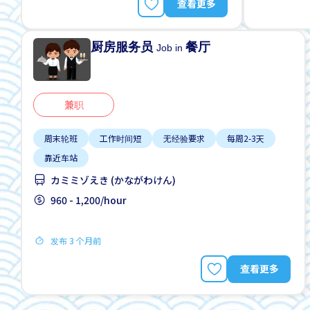
查看更多
厨房服务员
餐厅
Job in
兼职
周末轮班
工作时间短
无经验要求
每周2-3天
靠近车站
カミミゾえき (かながわけん)
960 - 1,200/hour
发布 3 个月前
查看更多