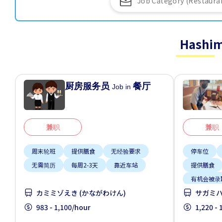
Hashim
厨房服务员
餐厅
Job in
兼职
兼职
周末轮班
提供膳食
无经验要求
停车位
无需简历
每周2-3天
靠近车站
提供膳食
有机会被录
カミミゾえき (かながわけん)
サガミハ
自行车停放
983 - 1,100/hour
1,220 -