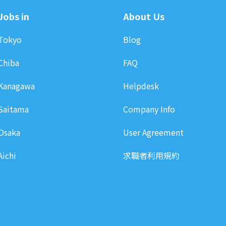
Jobs in
About Us
Tokyo
Blog
Chiba
FAQ
Kanagawa
Helpdesk
Saitama
Company Info
Osaka
User Agreement
Aichi
求職者利用規約