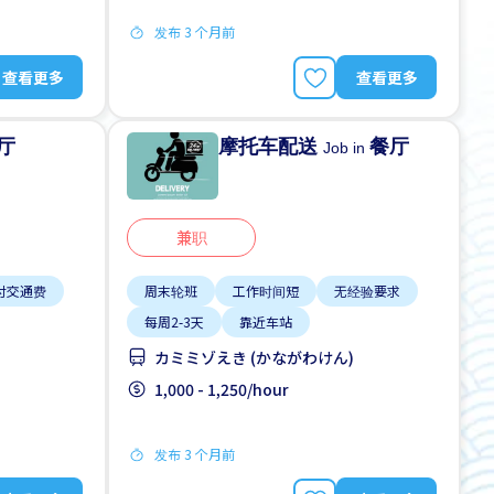
发布 3 个月前
查看更多
查看更多
厅
摩托车配送
餐厅
Job in
兼职
付交通费
周末轮班
工作时间短
无经验要求
每周2-3天
靠近车站
カミミゾえき (かながわけん)
1,000 - 1,250/hour
发布 3 个月前