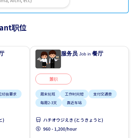
urant职位
厅
服务员
餐厅
Job in
兼职
无经验要求
周末轮班
工作时间短
支付交通费
每周2-3天
靠近车站
と)
ハチオウジえき (とうきょうと)
960 - 1,200/hour