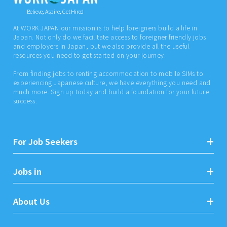
Believe, Aspire, Get Hired
At WORK JAPAN our mission is to help foreigners build a life in
Japan. Not only do we facilitate access to foreigner friendly jobs
and employers in Japan, but we also provide all the useful
resources you need to get started on your journey.
From finding jobs to renting accommodation to mobile SIMs to
experiencing Japanese culture, we have everything you need and
much more. Sign up today and build a foundation for your future
success.
For Job Seekers
Jobs in
About Us