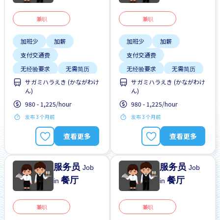
兼职
兼职
加班少
加薪
加班少
加薪
支付交通费
支付交通费
无经验要求
无需简历
无经验要求
无需简历
サガミハラえき (かながわけ
サガミハラえき (かながわけ
ん)
ん)
980 - 1,225/hour
980 - 1,225/hour
发布 3 个月前
发布 3 个月前
查看更多
查看更多
服务员
服务员
Job
Job
餐厅
餐厅
in
in
兼职
兼职