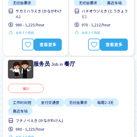
无经验要求
无经验要求
靠近车站
サガミハラえき (かながわけ
ハチオウジえき (とうきょう
每周2-3天
靠近车站
ん)
と)
980 - 1,225/hour
970 - 1,212/hour
发布 3 个月前
发布 3 个月前
查看更多
查看更多
服务员
餐厅
Job in
兼职
工作时间短
支付交通费
无经验要求
每周2-3天
靠近车站
フチノベえき (かながわけん)
980 - 1,225/hour
发布 3 个月前