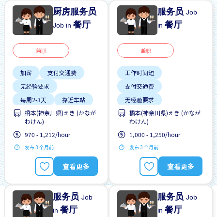
厨房服务员
服务员
Job
餐厅
餐厅
Job in
in
兼职
兼职
加薪
支付交通费
工作时间短
无经验要求
支付交通费
每周2-3天
靠近车站
无经验要求
橋本(神奈川県)えき (かなが
橋本(神奈川県)えき (かなが
每周2-3天
靠近车站
わけん)
わけん)
970 - 1,212/hour
1,000 - 1,250/hour
发布 3 个月前
发布 3 个月前
查看更多
查看更多
服务员
服务员
Job
Job
餐厅
餐厅
in
in