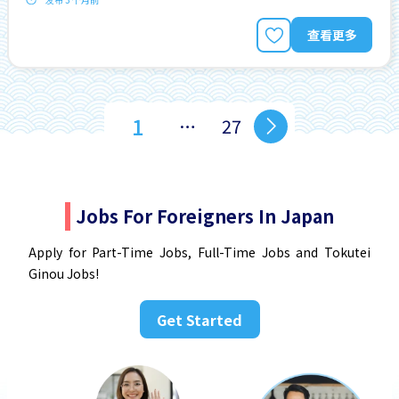
查看更多
1
…
27
Jobs For Foreigners In Japan
Apply for Part-Time Jobs, Full-Time Jobs and Tokutei
Ginou Jobs!
Get Started