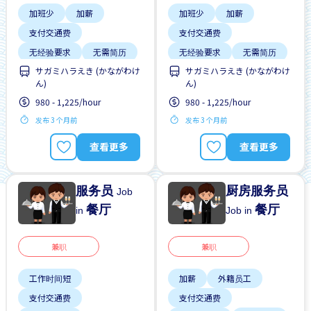
加班少
加薪
加班少
加薪
支付交通费
支付交通费
无经验要求
无需简历
无经验要求
无需简历
サガミハラえき (かながわけ
サガミハラえき (かながわけ
ん)
ん)
980 - 1,225/hour
980 - 1,225/hour
发布 3 个月前
发布 3 个月前
查看更多
查看更多
服务员
厨房服务员
Job
餐厅
餐厅
in
Job in
兼职
兼职
工作时间短
加薪
外籍员工
支付交通费
支付交通费