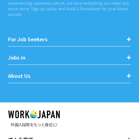
experiencing Japanese culture, we have everything you need and
much more. Sign up today and build a foundation for your future
success.
For Job Seekers
Jobs in
About Us
外国人採用をもっと身近に!