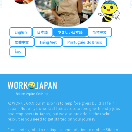
English
日本語
やさしい日本語
简体中文
繁體中文
Tiếng Việt
Português do Brasil
န်မာ
Believe, Aspire, Get Hired
At WORK JAPAN our mission is to help foreigners build a life in
Japan. Not only do we facilitate access to foreigner friendly jobs
and employers in Japan, but we also provide all the useful
resources you need to get started on your journey.
From finding jobs to renting accommodation to mobile SIMs to