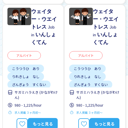
ウェイタ
ウェイタ
ー・ウエイ
ー・ウエイ
トレス
トレス
Job
Job
いんしょ
いんしょ
in
in
くてん
くてん
アルバイト
アルバイト
こうつうひ あり
こうつうひ あり
りれきしょ なし
りれきしょ なし
ざんぎょう すくない
ざんぎょう すくない
サガミハラえき (かながわけ
サガミハラえき (かながわけ
はじめて OK
昇給
はじめて OK
昇給
ん)
ん)
980 - 1,225/hour
980 - 1,225/hour
求人掲載 ３ヶ月前〜
求人掲載 ３ヶ月前〜
もっと見る
もっと見る