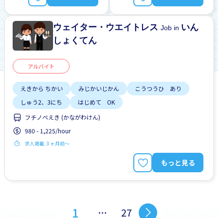
ウェイター・ウエイトレス
いん
Job in
しょくてん
アルバイト
えきから ちかい
みじかいじかん
こうつうひ あり
しゅう2、3にち
はじめて OK
フチノベえき (かながわけん)
980 - 1,225/hour
求人掲載 ３ヶ月前〜
もっと見る
1
…
27