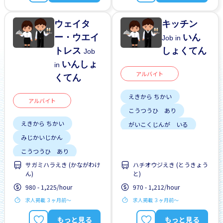
ウェイタ
キッチン
ー・ウエイ
いん
Job in
トレス
しょくてん
Job
いんしょ
in
アルバイト
くてん
えきから ちかい
アルバイト
こうつうひ あり
えきから ちかい
がいこくじんが いる
みじかいじかん
はじめて OK
昇給
こうつうひ あり
サガミハラえき (かながわけ
ハチオウジえき (とうきょう
しゅう2、3にち
ん)
と)
はじめて OK
980 - 1,225/hour
970 - 1,212/hour
求人掲載 ３ヶ月前〜
求人掲載 ３ヶ月前〜
もっと見る
もっと見る