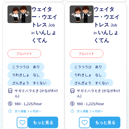
ウェイタ
ウェイタ
ー・ウエイ
ー・ウエイ
トレス
トレス
Job
Job
いんしょ
いんしょ
in
in
くてん
くてん
アルバイト
アルバイト
こうつうひ あり
こうつうひ あり
りれきしょ なし
りれきしょ なし
ざんぎょう すくない
ざんぎょう すくない
サガミハラえき (かながわけ
サガミハラえき (かながわけ
はじめて OK
昇給
はじめて OK
昇給
ん)
ん)
980 - 1,225/hour
980 - 1,225/hour
求人掲載 ３ヶ月前〜
求人掲載 ３ヶ月前〜
もっと見る
もっと見る