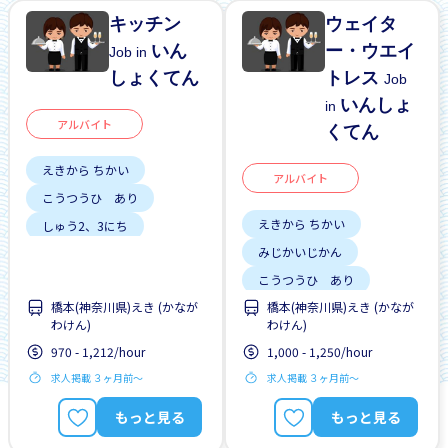
キッチン
ウェイタ
いん
ー・ウエイ
Job in
しょくてん
トレス
Job
いんしょ
in
アルバイト
くてん
えきから ちかい
アルバイト
こうつうひ あり
えきから ちかい
しゅう2、3にち
みじかいじかん
はじめて OK
昇給
こうつうひ あり
橋本(神奈川県)えき (かなが
橋本(神奈川県)えき (かなが
しゅう2、3にち
わけん)
わけん)
はじめて OK
970 - 1,212/hour
1,000 - 1,250/hour
求人掲載 ３ヶ月前〜
求人掲載 ３ヶ月前〜
もっと見る
もっと見る