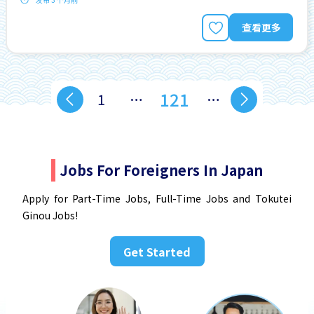
查看更多
121
1
…
…
Jobs For Foreigners In Japan
Apply for Part-Time Jobs, Full-Time Jobs and Tokutei
Ginou Jobs!
Get Started