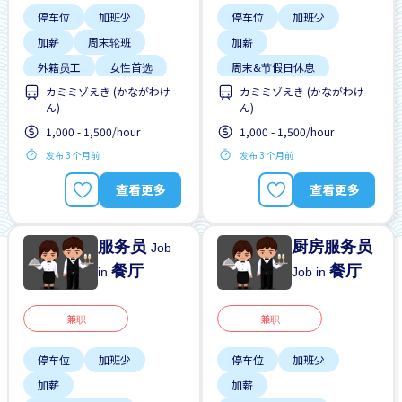
停车位
加班少
停车位
加班少
加薪
周末轮班
加薪
外籍员工
女性首选
周末&节假日休息
カミミゾえき (かながわけ
カミミゾえき (かながわけ
学生签证首选
外籍员工
女性首选
ん)
ん)
提供宿舍
提供膳食
学生签证首选
1,000 - 1,500/hour
1,000 - 1,500/hour
提供宿舍
提供膳食
发布 3 个月前
发布 3 个月前
查看更多
查看更多
服务员
厨房服务员
Job
餐厅
餐厅
in
Job in
兼职
兼职
停车位
加班少
停车位
加班少
加薪
加薪