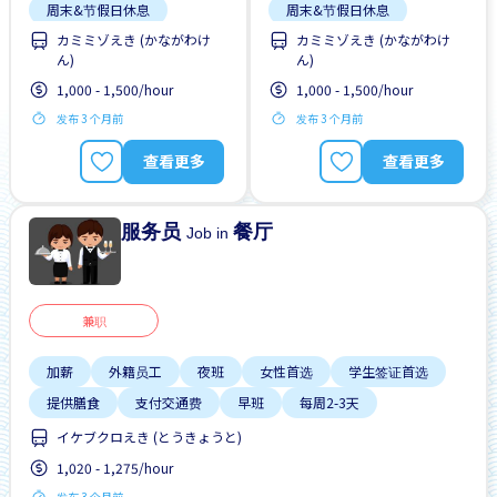
周末&节假日休息
周末&节假日休息
カミミゾえき (かながわけ
カミミゾえき (かながわけ
外籍员工
女性首选
外籍员工
女性首选
ん)
ん)
学生签证首选
学生签证首选
1,000 - 1,500/hour
1,000 - 1,500/hour
提供宿舍
提供膳食
提供宿舍
提供膳食
发布 3 个月前
发布 3 个月前
查看更多
查看更多
服务员
餐厅
Job in
兼职
加薪
外籍员工
夜班
女性首选
学生签证首选
提供膳食
支付交通费
早班
每周2-3天
イケブクロえき (とうきょうと)
1,020 - 1,275/hour
发布 3 个月前