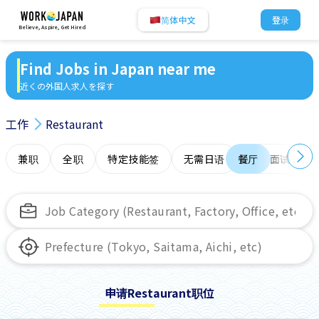
简体中文
登录
Believe, Aspire, Get Hired
Find Jobs in Japan near me
近くの外国人求人を探す
工作
Restaurant
兼职
全职
特定技能签
无需日语
餐厅
在线面试
申请Restaurant职位