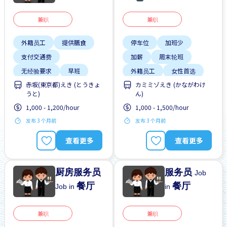
兼职
兼职
外籍员工
提供膳食
停车位
加班少
支付交通费
加薪
周末轮班
无经验要求
早班
外籍员工
女性首选
赤坂(東京都)えき (とうきょ
カミミゾえき (かながわけ
每周2-3天
短期
学生签证首选
うと)
ん)
提供宿舍
提供膳食
1,000 - 1,200/hour
1,000 - 1,500/hour
发布 3 个月前
发布 3 个月前
查看更多
查看更多
厨房服务员
服务员
Job
餐厅
餐厅
Job in
in
兼职
兼职