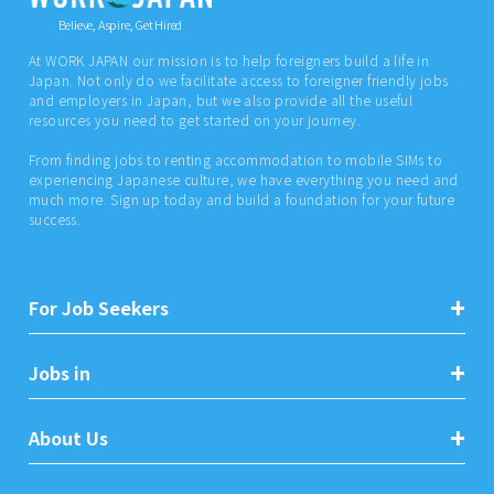
Believe, Aspire, Get Hired
At WORK JAPAN our mission is to help foreigners build a life in
Japan. Not only do we facilitate access to foreigner friendly jobs
and employers in Japan, but we also provide all the useful
resources you need to get started on your journey.
From finding jobs to renting accommodation to mobile SIMs to
experiencing Japanese culture, we have everything you need and
much more. Sign up today and build a foundation for your future
success.
For Job Seekers
Jobs in
About Us