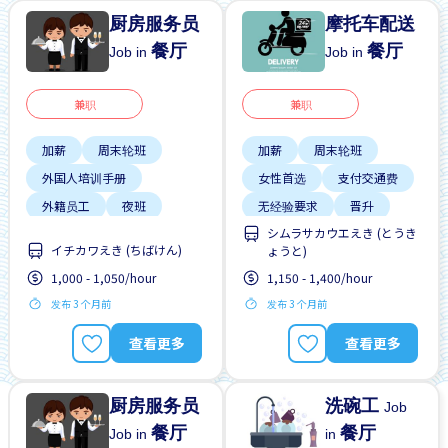
厨房服务员
摩托车配送
餐厅
餐厅
Job in
Job in
兼职
兼职
加薪
周末轮班
加薪
周末轮班
外国人培训手册
女性首选
支付交通费
外籍员工
夜班
无经验要求
晋升
シムラサカウエえき (とうき
女性首选
有机会被录取全职工作
イチカワえき (ちばけん)
ょうと)
学生签证首选
每周2-3天
男性首选
1,000 - 1,050/hour
1,150 - 1,400/hour
提供膳食
支付交通费
发布 3 个月前
发布 3 个月前
查看更多
查看更多
厨房服务员
洗碗工
Job
餐厅
餐厅
Job in
in