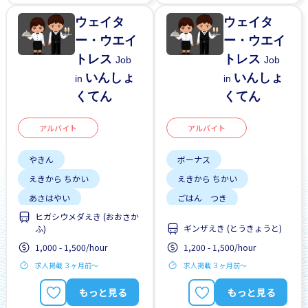
ウェイタ
ウェイタ
ー・ウエイ
ー・ウエイ
トレス
トレス
Job
Job
いんしょ
いんしょ
in
in
くてん
くてん
アルバイト
アルバイト
やきん
ボーナス
えきから ちかい
えきから ちかい
あさはやい
ごはん つき
ヒガシウメダえき (おおさか
リーダーになれる
こうつうひ あり
ギンザえき (とうきょうと)
ふ)
しゃいんに なれる
しゃいんに なれる
1,000 - 1,500/hour
1,200 - 1,500/hour
ざんぎょう すくない
りゅうがくせい かんげい
求人掲載 ３ヶ月前〜
求人掲載 ３ヶ月前〜
しゅう2、3にち
はじめて OK
もっと見る
もっと見る
土日 しごと
女性かんげい
昇給