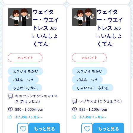
土日祝 やすみ
ウェイタ
ウェイタ
ー・ウエイ
ー・ウエイ
トレス
トレス
Job
Job
いんしょ
いんしょ
in
in
くてん
くてん
アルバイト
アルバイト
えきから ちかい
えきから ちかい
ごはん つき
ごはん つき
みじかいじかん
しゃいんに なれる
キョウトシヤクショマエえ
こうつうひ あり
がいこくじんが いる
シブヤえき (とうきょうと)
き (きょうとふ)
がいこくじんが いる
りゅうがくせい かんげい
890 - 1,000/hour
985 - 1,100/hour
りゅうがくせい かんげい
しゅう2、3にち
求人掲載 ３ヶ月前〜
求人掲載 ３ヶ月前〜
しゅう2、3にち
土日 しごと
もっと見る
もっと見る
はじめて OK
女性かんげい