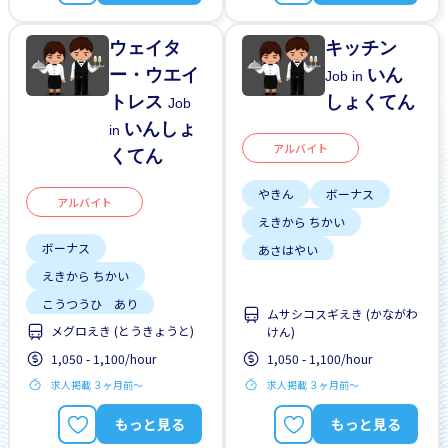
じてんしゃ OK
男性かんげい
ウェイタ
キッチン
ー・ウエイ
いん
Job in
トレス
しょくてん
Job
いんしょ
in
アルバイト
くてん
やきん
ボーナス
アルバイト
えきから ちかい
ボーナス
あさはやい
えきから ちかい
こうつうひ あり
こうつうひ あり
しゃいんに なれる
ムサシコスギえき (かながわ
メグロえき (とうきょうと)
しゃいんに なれる
けん)
がいこくじんが いる
1,050 - 1,100/hour
1,050 - 1,100/hour
がいこくじんが いる
りゅうがくせい かんげい
求人掲載 ３ヶ月前〜
求人掲載 ３ヶ月前〜
りゅうがくせい かんげい
しゅう2、3にち
しゅう2、3にち
もっと見る
もっと見る
はじめて OK