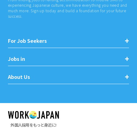
experiencing Japanese culture, we have everything you need and
much more. Sign up today and build a foundation for your future
success.
For Job Seekers
Jobs in
About Us
外国人採用をもっと身近に!