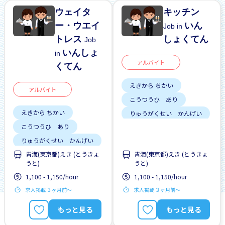
ウェイタ
キッチン
ー・ウエイ
いん
Job in
トレス
しょくてん
Job
いんしょ
in
アルバイト
くてん
えきから ちかい
アルバイト
こうつうひ あり
えきから ちかい
りゅうがくせい かんげい
こうつうひ あり
土日 しごと
りゅうがくせい かんげい
青海(東京都)えき (とうきょ
青海(東京都)えき (とうきょ
はじめて OK
うと)
うと)
土日 しごと
1,100 - 1,150/hour
1,100 - 1,150/hour
求人掲載 ３ヶ月前〜
求人掲載 ３ヶ月前〜
もっと見る
もっと見る