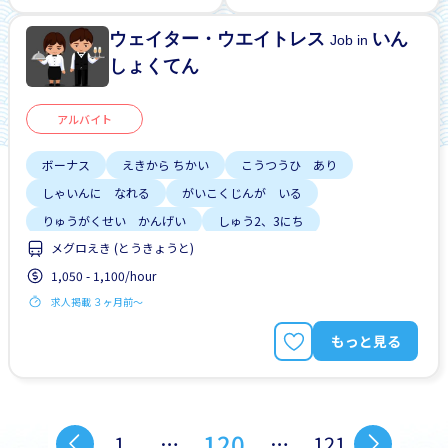
土日 しごと
ウェイター・ウエイトレス
いん
Job in
しょくてん
アルバイト
ボーナス
えきから ちかい
こうつうひ あり
しゃいんに なれる
がいこくじんが いる
りゅうがくせい かんげい
しゅう2、3にち
メグロえき (とうきょうと)
はじめて OK
土日 しごと
1,050 - 1,100/hour
求人掲載 ３ヶ月前〜
もっと見る
120
1
…
…
121