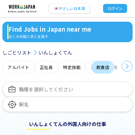
やさしい日本語
ログイン
Believe, Aspire, Get Hired
Find Jobs in Japan near me
近くの外国人求人を探す
しごとリスト
いんしょくてん
アルバイト
正社員
特定技能
日本語力不問
飲食店
オ
いんしょくてんの外国人向けの仕事