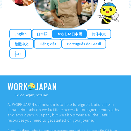
English
日本語
やさしい日本語
简体中文
繁體中文
Tiếng Việt
Português do Brasil
န်မာ
Believe, Aspire, Get Hired
At WORK JAPAN our mission is to help foreigners build a life in
Japan. Not only do we facilitate access to foreigner friendly jobs
and employers in Japan, but we also provide all the useful
resources you need to get started on your journey.
From finding jobs to renting accommodation to mobile SIMs to