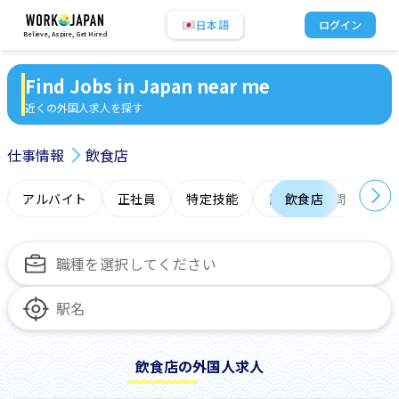
日本語
ログイン
Believe, Aspire, Get Hired
Find Jobs in Japan near me
近くの外国人求人を探す
仕事情報
飲食店
アルバイト
正社員
特定技能
日本語力不問
飲食店
オ
飲食店の外国人求人