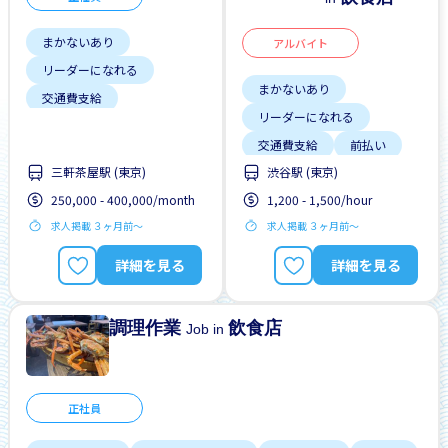
まかないあり
アルバイト
リーダーになれる
まかないあり
交通費支給
リーダーになれる
土日勤務有り
交通費支給
前払い
外国人勤務中
三軒茶屋駅 (東京)
渋谷駅 (東京)
土日勤務有り
女性歓迎
昇給
250,000 - 400,000/month
1,200 - 1,500/hour
土日祝休み
未経験OK
残業少ない
求人掲載 ３ヶ月前〜
求人掲載 ３ヶ月前〜
外国人勤務中
女性歓迎
昇給
詳細を見る
詳細を見る
調理作業
飲食店
Job in
正社員