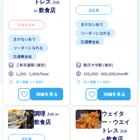
トレス
Job
飲食店
正社員
in
まかないあり
アルバイト
リーダーになれる
まかないあり
交通費支給
リーダーになれる
土日勤務有り
交通費支給
外国人勤務中
三軒茶屋駅 (東京)
駒沢大学駅 (東京)
土日勤務有り
女性歓迎
昇給
1,200 - 1,600/hour
250,000 - 400,000/month
外国人勤務中
昇給
未経験OK
残業少ない
求人掲載 ３ヶ月前〜
求人掲載 ３ヶ月前〜
正社員登用あり
残業少ない
詳細を見る
詳細を見る
調理
ウェイタ
Job in
飲食店
ー・ウエイ
トレス
Job
飲食店
正社員
in