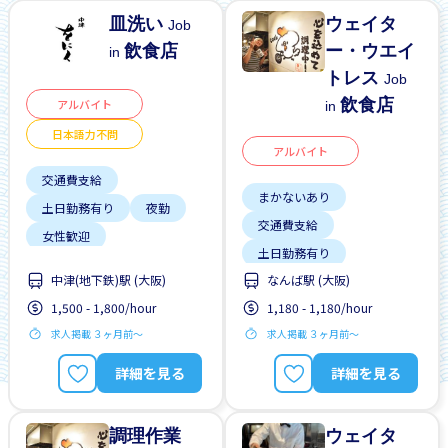
皿洗い
ウェイタ
Job
飲食店
ー・ウエイ
in
トレス
Job
飲食店
アルバイト
in
日本語力不問
アルバイト
交通費支給
まかないあり
土日勤務有り
夜勤
交通費支給
女性歓迎
土日勤務有り
日本語力不問
昇給
中津(地下鉄)駅 (大阪)
なんば駅 (大阪)
外国人勤務中
未経験OK
残業少ない
1,500 - 1,800/hour
1,180 - 1,180/hour
女性歓迎
履歴書不要
男性歓迎
求人掲載 ３ヶ月前〜
求人掲載 ３ヶ月前〜
昇給
男性歓迎
留学生歓迎
詳細を見る
詳細を見る
調理作業
ウェイタ