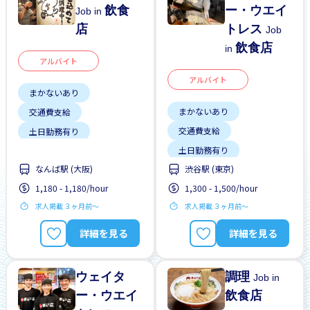
飲食
ー・ウエイ
Job in
店
トレス
Job
飲食店
in
アルバイト
アルバイト
まかないあり
まかないあり
交通費支給
交通費支給
土日勤務有り
土日勤務有り
外国人勤務中
なんば駅 (大阪)
渋谷駅 (東京)
外国人勤務中
女性歓迎
履歴書不要
1,180 - 1,180/hour
1,300 - 1,500/hour
女性歓迎
未経験OK
昇給
男性歓迎
求人掲載 ３ヶ月前〜
求人掲載 ３ヶ月前〜
男性歓迎
留学生歓迎
留学生歓迎
週2，3日
詳細を見る
詳細を見る
ウェイタ
調理
Job in
ー・ウエイ
飲食店