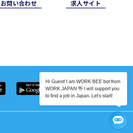
お問い合わせ
求⼈サイト
Hi Guest! I am WORK BEE bot from
WORK JAPAN 👋 I will support you
to find a job in Japan. Let's start!