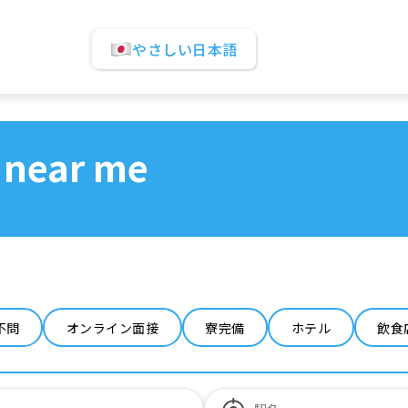
やさしい日本語
 near me
不問
オンライン面接
寮完備
ホテル
飲食