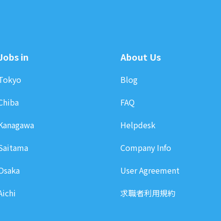
Jobs in
About Us
Tokyo
Blog
Chiba
FAQ
Kanagawa
Helpdesk
Saitama
Company Info
Osaka
User Agreement
Aichi
求職者利用規約