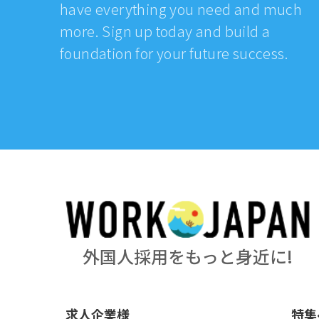
have everything you need and much
more. Sign up today and build a
foundation for your future success.
外国人採用をもっと身近に!
求人企業様
特集