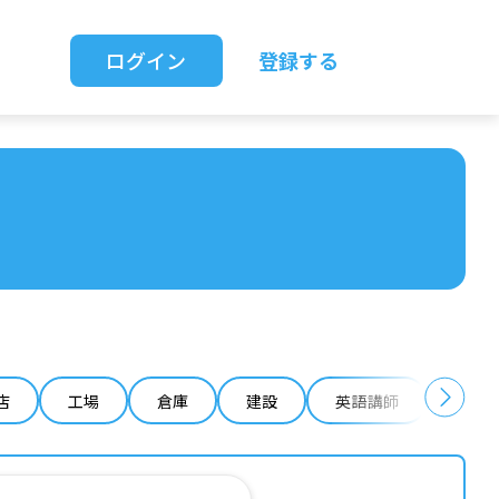
ログイン
登録する
店
工場
倉庫
建設
英語講師
IT 