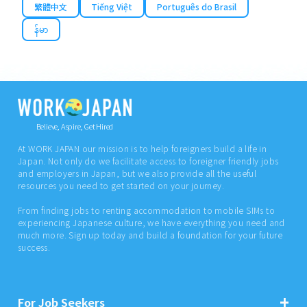
繁體中文
Tiếng Việt
Português do Brasil
န်မာ
Believe, Aspire, Get Hired
At WORK JAPAN our mission is to help foreigners build a life in
Japan. Not only do we facilitate access to foreigner friendly jobs
and employers in Japan, but we also provide all the useful
resources you need to get started on your journey.
From finding jobs to renting accommodation to mobile SIMs to
experiencing Japanese culture, we have everything you need and
much more. Sign up today and build a foundation for your future
success.
For Job Seekers