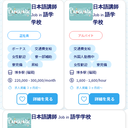
日本語講師
日本語講師
語学
語学
Job in
Job in
学校
学校
正社員
アルバイト
ボーナス
交通費支給
交通費支給
女性歓迎
寮一部補助
外国人勤務中
寮完備
昇給
女性歓迎
寮完備
博多駅 (福岡)
博多駅 (福岡)
男性歓迎
車通勤
男性歓迎
週2，3日
220,000 - 300,000/month
1,600 - 1,600/hour
転居補助
求人掲載 ３ヶ月前〜
求人掲載 ３ヶ月前〜
詳細を見る
詳細を見る
日本語講師
語学学校
Job in