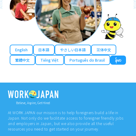
English
日本語
やさしい日本語
简体中文
繁體中文
Tiếng Việt
Português do Brasil
န်မာ
Believe, Aspire, Get Hired
At WORK JAPAN our mission is to help foreigners build a life in
Japan. Not only do we facilitate access to foreigner friendly jobs
and employers in Japan, but we also provide all the useful
resources you need to get started on your journey.