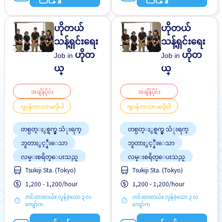
ဟိုတယ်
ဟိုတယ်
သန့်ရှင်းရေး
သန့်ရှင်းရေး
ဟိုတ
ဟိုတ
Job in
Job in
ယ္
ယ္
အချိန်ပိုင်း
အချိန်ပိုင်း
ဂျပန်ဘာသာ မလိုပါ
ဂျပန်ဘာသာ မလိုပါ
တစ္ပတ္ႏွစ္ရက္မွ သံုးရက္
တစ္ပတ္ႏွစ္ရက္မွ သံုးရက္
ဘူတာႏွင့္နီးေသာ
ဘူတာႏွင့္နီးေသာ
လမ္းစရိတ္ေပးသည္
လမ္းစရိတ္ေပးသည္
Tsukiji Sta. (Tokyo)
Tsukiji Sta. (Tokyo)
အမျိုးသမီး ပို၍လိုလားသည်
အမျိုးသမီး ပို၍လိုလားသည်
အလုပ္အေတြ႕အၾကံဳရွိရန္မ
1,200 - 1,200/hour
1,200 - 1,200/hour
ႏိုင္ငံျခားသားအလုပ္
လို
ဂ်ပန္စာမတတ္လည္းအဆ
တင်ထားတယ်။ လွန်ခဲ့သော ၃ လ
တင်ထားတယ်။ လွန်ခဲ့သော ၃ လ
ႏိုင္ငံျခားသားအလုပ္
င္ေျပသည္
ကျော်က
ကျော်က
ဂ်ပန္စာမတတ္လည္းအဆ
ျမွင့္တင္သည္
င္ေျပသည္