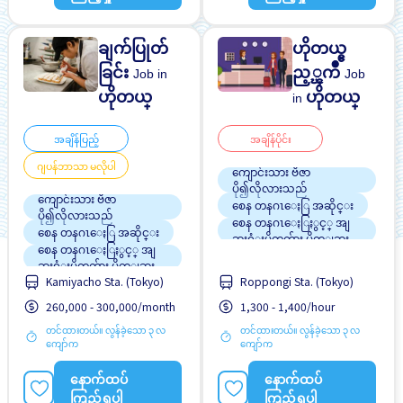
အလုပ္ေလွ်ာက္စာ မလုိပါ
ချက်ပြုတ်
ဟိုတယ္ဧ
ခြင်း
ည့္ၾကိဳ
Job in
Job
ဟိုတယ္
ဟိုတယ္
in
အချိန်ပြည့်
အချိန်ပိုင်း
ဂျပန်ဘာသာ မလိုပါ
ကျောင်းသား ဗီဇာ
ပို၍လိုလားသည်
ကျောင်းသား ဗီဇာ
စေန တနဂၤေႏြ အဆိုင္း
ပို၍လိုလားသည်
စေန တနဂၤေႏြႏွင့္ အျ
စေန တနဂၤေႏြ အဆိုင္း
ခားရံုးပိတ္ရက္မ်ား ပိတ္ျခား
စေန တနဂၤေႏြႏွင့္ အျ
ပရိုမိုးရွင္း
ခားရံုးပိတ္ရက္မ်ား ပိတ္ျခား
လမ္းစရိတ္ေပးသည္
Kamiyacho Sta. (Tokyo)
Roppongi Sta. (Tokyo)
ပရိုမိုးရွင္း
ဘောနပ်စ်
ဝင်ငွေအများအပြားရရန်
260,000 - 300,000/month
1,300 - 1,400/hour
မနက္အဆိုင္း
အလားအလာရှိသည်
တင်ထားတယ်။ လွန်ခဲ့သော ၃ လ
အမျိုးသမီး ပို၍လိုလားသည်
တင်ထားတယ်။ လွန်ခဲ့သော ၃ လ
လမ္းစရိတ္ေပးသည္
ကျော်က
ကျော်က
အချိန်ပြည့် အလုပ်လုပ်ခွင့်ရ
အမျိုးသား ပို၍လိုလားသည်
ရန် အခွင့်အရေးရှိသည်
အလုပ္အေတြ႕အၾကံဳရွိရန္မ
နောက်ထပ်
နောက်ထပ်
ႏိုင္ငံျခားသားအလုပ္
လို
ကြည့်ရှုပါ
ကြည့်ရှုပါ