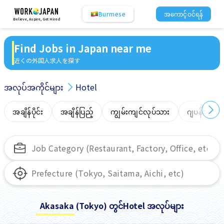
Burmese
အကောင့်ဝင်ရန်
Believe, Aspire, Get Hired
Find Jobs in Japan near me
近くの外国人求人を探す
အလုပ်အကိုင်များ
Hotel
အချိန်ပိုင်း
အချိန်ပြည့်
ကျွမ်းကျင်လုပ်သား
ဂျပန်ဘာသာ
Akasaka (Tokyo) တွင်Hotel အလုပ်များ