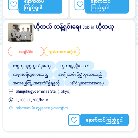
နောက်ထပ်
နောက်ထပ်
ျမွင့္တင္သည္
ကြည့်ရှုပါ
ကြည့်ရှုပါ
ဟိုတယ် သန့်ရှင်းရေး
ဟိုတယ္
Job in
အချိန်ပိုင်း
ဂျပန်ဘာသာ မလိုပါ
တစ္ပတ္ႏွစ္ရက္မွ သံုးရက္
ဘူတာႏွင့္နီးေသာ
လမ္းစရိတ္ေပးသည္
အမျိုးသမီး ပို၍လိုလားသည်
အလုပ္အေတြ႕အၾကံဳရွိရန္မလို
ႏိုင္ငံျခားသားအလုပ္
Shinjukugyoemmae Sta. (Tokyo)
ဂ်ပန္စာမတတ္လည္းအဆင္ေျပသည္
ျမွင့္တင္သည္
1,100 - 1,200/hour
တင်ထားတယ်။ လွန်ခဲ့သော ၃ လကျော်က
နောက်ထပ်ကြည့်ရှုပါ