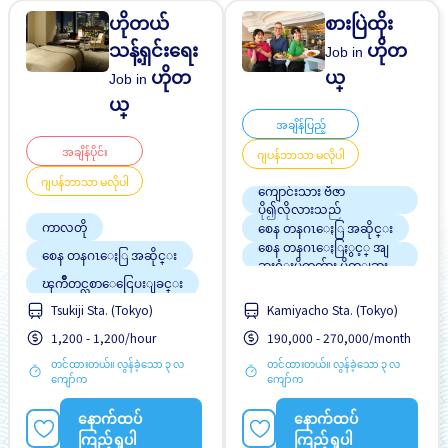
ဟိုတယ်
စားပြဲထိုး
သန့်ရှင်းရေး
ဟိုတ
Job in
ဟိုတ
ယ္
Job in
ယ္
အချိန်ပြည့်
အချိန်ပိုင်း
ဂျပန်ဘာသာ မလိုပါ
ဂျပန်ဘာသာ မလိုပါ
ကျောင်းသား ဗီဇာ
ပို၍လိုလားသည်
ကာလတို
စေန တနဂၤေႏြ အဆိုင္း
စေန တနဂၤေႏြႏွင့္ အျ
စေန တနဂၤေႏြ အဆိုင္း
ခားရံုးပိတ္ရက္မ်ား ပိတ္ျခား
ၾကိဳတင္လစာေငြေပးျခင္း
ပရိုမိုးရွင္း
ဘောနပ်စ်
Tsukiji Sta. (Tokyo)
Kamiyacho Sta. (Tokyo)
ဘူတာႏွင့္နီးေသာ
မနက္အဆိုင္း
1,200 - 1,200/hour
190,000 - 270,000/month
လမ္းစရိတ္ေပးသည္
လမ္းစရိတ္ေပးသည္
အချိန်ပြည့် အလုပ်လုပ်ခွင့်ရ
တင်ထားတယ်။ လွန်ခဲ့သော ၃ လ
တင်ထားတယ်။ လွန်ခဲ့သော ၃ လ
အမျိုးသမီး ပို၍လိုလားသည်
ရန် အခွင့်အရေးရှိသည်
ကျော်က
ကျော်က
အမျိုးသား ပို၍လိုလားသည်
ႏိုင္ငံျခားသားအလုပ္
အလုပ္အေတြ႕အၾကံဳရွိရန္မ
နောက်ထပ်
နောက်ထပ်
လို
ကြည့်ရှုပါ
ကြည့်ရှုပါ