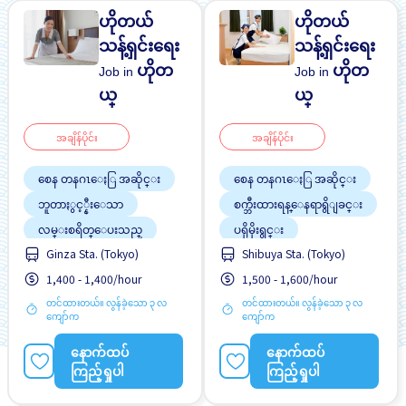
ဟိုတယ်
ဟိုတယ်
သန့်ရှင်းရေး
သန့်ရှင်းရေး
ဟိုတ
ဟိုတ
Job in
Job in
ယ္
ယ္
အချိန်ပိုင်း
အချိန်ပိုင်း
စေန တနဂၤေႏြ အဆိုင္း
စေန တနဂၤေႏြ အဆိုင္း
ဘူတာႏွင့္နီးေသာ
စက္ဘီးထားရန္ေနရာရွိျခင္း
လမ္းစရိတ္ေပးသည္
ပရိုမိုးရွင္း
Ginza Sta. (Tokyo)
Shibuya Sta. (Tokyo)
အမျိုးသမီး ပို၍လိုလားသည်
လမ္းစရိတ္ေပးသည္
1,400 - 1,400/hour
1,500 - 1,600/hour
အမျိုးသား ပို၍လိုလားသည်
အမျိုးသမီး ပို၍လိုလားသည်
အလုပ္အေတြ႕အၾကံဳရွိရန္မ
တင်ထားတယ်။ လွန်ခဲ့သော ၃ လ
တင်ထားတယ်။ လွန်ခဲ့သော ၃ လ
အမျိုးသား ပို၍လိုလားသည်
လို
ကျော်က
ကျော်က
အခ်ိန္ပိုနည္းေသာ
အလုပ္ခ်ိန္နည္းေသာ
ေန႕အလိုက္ ပိုက္ဆံေပးျခ
နောက်ထပ်
နောက်ထပ်
ႏိုင္ငံျခားသားအလုပ္
င္း
ကြည့်ရှုပါ
ကြည့်ရှုပါ
ျမွင့္တင္သည္
ျမွင့္တင္သည္