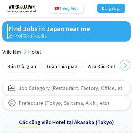
Tiếng Việt
Đăng nhập
Believe, Aspire, Get Hired
Find Jobs in Japan near me
近くの外国人求人を探す
Việc làm
Hotel
Bán thời gian
Toàn thời gian
Viza Đặc Định
Kh
Các công việc Hotel tại Akasaka (Tokyo)