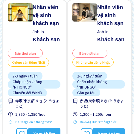
Nhân viên
Nhân viên
vệ sinh
vệ sinh
khách sạn
khách sạn
Job in
Job in
Khách sạn
Khách sạn
Bán thời gian
Bán thời gian
Không cần tiếng Nhật
Không cần tiếng Nhật
2-3 ngày / tuần
2-3 ngày / tuần
Chấp nhận không
Chấp nhận không
"NIHONGO"
"NIHONGO"
Chuyển đổi WKND
Gần ga tàu
赤坂(東京都)えき (とうきょ
赤坂(東京都)えき (とうきょ
Gần ga tàu
Giao dịch đã thanh toán
うと)
うと)
Ít hơn theo thời gian
Không cần kinh nghiệm
1,350 - 1,350/hour
1,200 - 1,200/hour
Lao động người nước
Không cần CV
ngoài
Đã đăng Hơn 3 tháng trước
Đã đăng Hơn 3 tháng trước
Không cần kinh nghiệm
Nâng cao
Lao động người nước
Xem thêm
Xem thêm