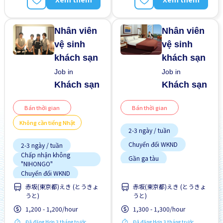
Ưu tiên nữ giới
ngoài
Nâng cao
Nhân viên
Nhân viên
vệ sinh
vệ sinh
khách sạn
khách sạn
Job in
Job in
Khách sạn
Khách sạn
Bán thời gian
Bán thời gian
Không cần tiếng Nhật
2-3 ngày / tuần
Chuyển đổi WKND
2-3 ngày / tuần
Chấp nhận không
Gần ga tàu
"NIHONGO"
Giao dịch đã thanh toán
Chuyển đổi WKND
Ít hơn theo thời gian
赤坂(東京都)えき (とうきょ
赤坂(東京都)えき (とうきょ
Cơ hội lương cao
うと)
うと)
Không cần CV
Gần ga tàu
1,200 - 1,200/hour
1,300 - 1,300/hour
Không cần kinh nghiệm
Giao dịch đã thanh toán
Đã đăng Hơn 3 tháng trước
Đã đăng Hơn 3 tháng trước