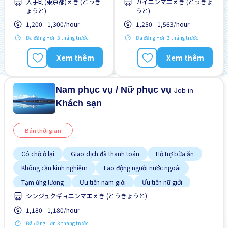
Không cần CV
大手町(東京都)えき (とうき
ガイエンマエえき (とうきょ
Cơ hội lương cao
ょうと)
うと)
Cơ hội nhận việc làm toàn
Không cần kinh nghiệm
thời gian
1,200 - 1,300/hour
1,250 - 1,563/hour
Lao động người nước
Cơ hội thăng tiến
ngoài
Đã đăng Hơn 3 tháng trước
Đã đăng Hơn 3 tháng trước
Ưu tiên có visa học sinh
Gần ga tàu
Xem thêm
Xem thêm
Ưu tiên nam giới
Giao dịch đã thanh toán
Không cần CV
Nam phục vụ / Nữ phục vụ
Job in
Khách sạn
Bán thời gian
Có chỗ ở lại
Giao dịch đã thanh toán
Hỗ trợ bữa ăn
Không cần kinh nghiệm
Lao động người nước ngoài
Tạm ứng lương
Ưu tiên nam giới
Ưu tiên nữ giới
シンジュクギョエンマエえき (とうきょうと)
1,180 - 1,180/hour
Đã đăng Hơn 3 tháng trước