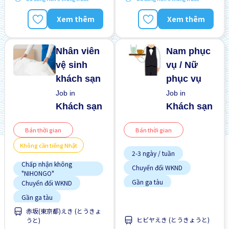
Lao động người nước
Không cần kinh nghiệm
ngoài
Lao động người nước
Xem thêm
Xem thêm
Tạm ứng lương
ngoài
Nâng cao
Nhân viên
Nam phục
vệ sinh
vụ / Nữ
khách sạn
phục vụ
Job in
Job in
Khách sạn
Khách sạn
Bán thời gian
Bán thời gian
Không cần tiếng Nhật
2-3 ngày / tuần
Chấp nhận không
Chuyển đổi WKND
"NIHONGO"
Gần ga tàu
Chuyển đổi WKND
Giao dịch đã thanh toán
Gần ga tàu
Không cần CV
赤坂(東京都)えき (とうきょ
Giao dịch đã thanh toán
ヒビヤえき (とうきょうと)
うと)
Không cần kinh nghiệm
Ít hơn theo thời gian