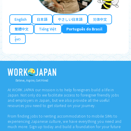
English
日本語
やさしい日本語
简体中文
繁體中文
Tiếng Việt
Português do Brasil
န်မာ
Believe, Aspire, Get Hired
At WORK JAPAN our mission is to help foreigners build a life in
Japan. Not only do we facilitate access to foreigner friendly jobs
and employers in Japan, but we also provide all the useful
resources you need to get started on your journey.
From finding jobs to renting accommodation to mobile SIMs to
experiencing Japanese culture, we have everything you need and
much more. Sign up today and build a foundation for your future