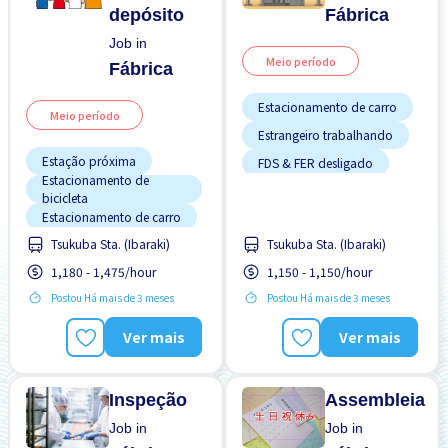
depósito
Fábrica
Job in
Meio período
Fábrica
Estacionamento de carro
Meio período
Estrangeiro trabalhando
Estação próxima
FDS & FER desligado
Estacionamento de
Pago diariamente
bicicleta
Estacionamento de carro
Preferência por Mulheres
Tsukuba Sta. (Ibaraki)
Tsukuba Sta. (Ibaraki)
FDS & FER desligado
Sem CV
1,180 - 1,475/hour
1,150 - 1,150/hour
Pago diariamente
Sem experiência OK
Potêncial para Salário
Postou Há mais de 3 meses
Postou Há mais de 3 meses
Transporte pago
Alto
Preferência por Mulheres
Ver mais
Ver mais
Sem experiência OK
Transporte pago
Inspeção
Assembleia
Job in
Job in