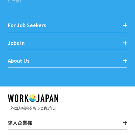
success.
For Job Seekers
Jobs in
About Us
外国人採用をもっと身近に!
求人企業様