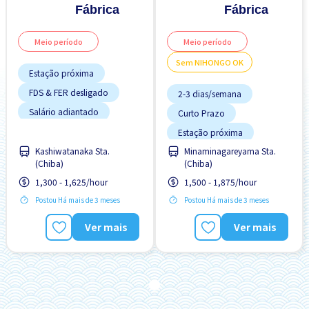
Fábrica
Fábrica
Meio período
Meio período
Sem NIHONGO OK
Estação próxima
FDS & FER desligado
2-3 dias/semana
Salário adiantado
Curto Prazo
Sem experiência OK
Estação próxima
Estacionamento de
Transporte pago
Kashiwatanaka Sta.
Minaminagareyama Sta.
bicicleta
(Chiba)
(Chiba)
Estacionamento de carro
1,300 - 1,625/hour
1,500 - 1,875/hour
Estrangeiro trabalhando
Postou Há mais de 3 meses
Postou Há mais de 3 meses
FDS & FER desligado
Manual de Treinamento
Ver mais
Ver mais
para Estrangeiros
Menos com o tempo