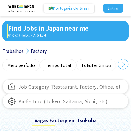
Português do Brasil
Entrar
Believe, Aspire, Get Hired
Find Jobs in Japan near me
近くの外国人求人を探す
Trabalhos
Factory
Meio período
Tempo total
Tokutei Ginou
Sem
Vagas Factory em Tsukuba