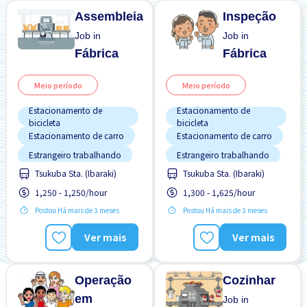
Assembleia
Inspeção
Job in
Job in
Fábrica
Fábrica
Meio período
Meio período
Estacionamento de
Estacionamento de
bicicleta
bicicleta
Estacionamento de carro
Estacionamento de carro
Estrangeiro trabalhando
Estrangeiro trabalhando
Tsukuba Sta. (Ibaraki)
Tsukuba Sta. (Ibaraki)
Mais com o tempo
Pago diariamente
Potêncial para Salário
1,250 - 1,250/hour
1,300 - 1,625/hour
Preferência por Homens
Alto
Postou Há mais de 3 meses
Postou Há mais de 3 meses
Preferência por Mulheres
Preferência por Homens
Transporte pago
Preferência por Mulheres
Ver mais
Ver mais
Sem CV
Sem experiência OK
Operação
Cozinhar
em
Job in