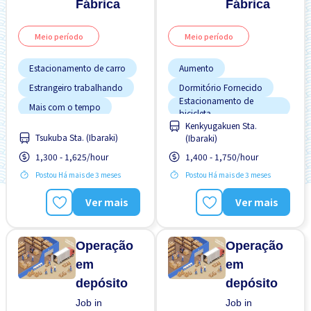
Fábrica
Fábrica
Meio período
Meio período
Estacionamento de carro
Aumento
Estrangeiro trabalhando
Dormitório Fornecido
Estacionamento de
Mais com o tempo
bicicleta
Kenkyugakuen Sta.
Pago diariamente
Estacionamento de carro
Tsukuba Sta. (Ibaraki)
(Ibaraki)
Preferência por Homens
Estrangeiro trabalhando
1,300 - 1,625/hour
1,400 - 1,750/hour
Preferência por Mulheres
FDS & FER desligado
Postou Há mais de 3 meses
Postou Há mais de 3 meses
Sem experiência OK
Mais com o tempo
Potêncial para Salário
Ver mais
Ver mais
Transporte pago
Alto
Turno noturno
Preferência por Homens
Operação
Operação
em
em
depósito
depósito
Job in
Job in