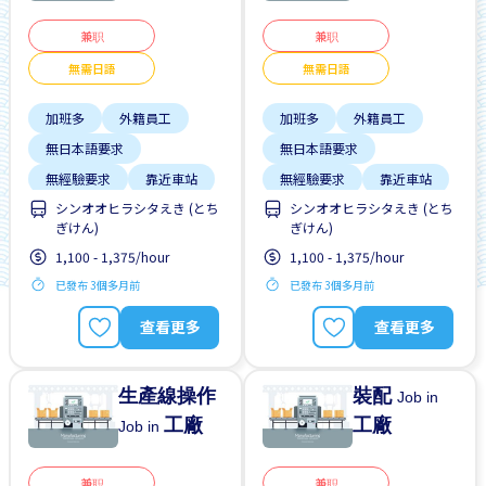
兼职
兼职
無需日語
無需日語
加班多
外籍員工
加班多
外籍員工
無日本語要求
無日本語要求
無經驗要求
靠近車站
無經驗要求
靠近車站
シンオオヒラシタえき (とち
シンオオヒラシタえき (とち
預付工資
預付工資
ぎけん)
ぎけん)
1,100 - 1,375/hour
1,100 - 1,375/hour
已發布 3個多月前
已發布 3個多月前
查看更多
查看更多
生產線操作
裝配
Job in
工廠
工廠
Job in
兼职
兼职