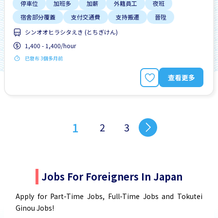
停車位
加班多
加薪
外籍員工
夜班
宿舍部分覆蓋
支付交通費
支持搬遷
晉陞
シンオオヒラシタえき (とちぎけん)
1,400 - 1,400/hour
已發布 3個多月前
查看更多
1
2
3
Jobs For Foreigners In Japan
Apply for Part-Time Jobs, Full-Time Jobs and Tokutei
Ginou Jobs!