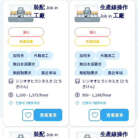
裝配
生產線操作
Job in
工廠
工廠
Job in
兼职
兼职
無需日語
無需日語
加班多
外籍員工
加班多
外籍員工
無日本語要求
無日本語要求
無經驗要求
靠近車站
無經驗要求
靠近車站
シンオオヒラシタえき (とち
シンオオヒラシタえき (とち
預付工資
預付工資
ぎけん)
ぎけん)
1,100 - 1,375/hour
950 - 1,188/hour
已發布 3個多月前
已發布 3個多月前
查看更多
查看更多
裝配
生產線操作
Job in