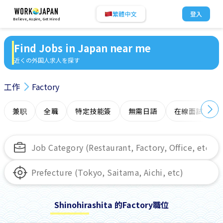
繁體中文
登入
Believe, Aspire, Get Hired
Find Jobs in Japan near me
近くの外国人求人を探す
工作
Factory
兼职
全職
特定技能簽
無需日語
在線面試
Shinohirashita 的Factory職位