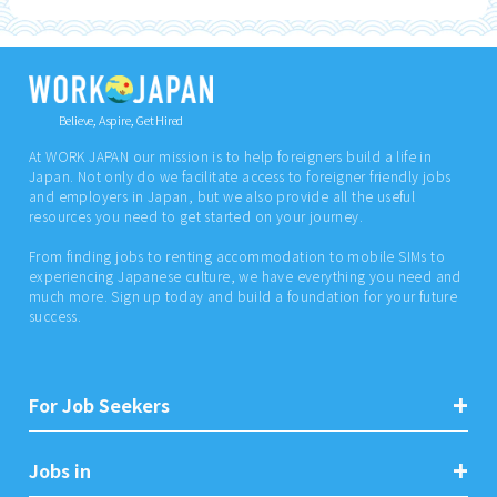
Believe, Aspire, Get Hired
At WORK JAPAN our mission is to help foreigners build a life in
Japan. Not only do we facilitate access to foreigner friendly jobs
and employers in Japan, but we also provide all the useful
resources you need to get started on your journey.
From finding jobs to renting accommodation to mobile SIMs to
experiencing Japanese culture, we have everything you need and
much more. Sign up today and build a foundation for your future
success.
For Job Seekers
Jobs in