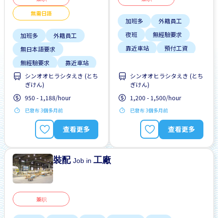
無需日語
加班多
外籍員工
夜班
無經驗要求
加班多
外籍員工
靠近車站
預付工資
無日本語要求
無經驗要求
靠近車站
シンオオヒラシタえき (とち
シンオオヒラシタえき (とち
預付工資
ぎけん)
ぎけん)
950 - 1,188/hour
1,200 - 1,500/hour
已發布 3個多月前
已發布 3個多月前
查看更多
查看更多
裝配
工廠
Job in
兼职