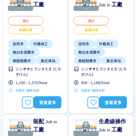
工廠
工廠
Job in
兼职
兼职
無需日語
無需日語
加班多
外籍員工
加班多
外籍員工
無日本語要求
無日本語要求
無經驗要求
靠近車站
無經驗要求
靠近車站
シンオオヒラシタえき (とち
シンオオヒラシタえき (とち
預付工資
預付工資
ぎけん)
ぎけん)
1,100 - 1,375/hour
950 - 1,188/hour
已發布 3個多月前
已發布 3個多月前
查看更多
查看更多
裝配
生產線操作
Job in
工廠
工廠
Job in