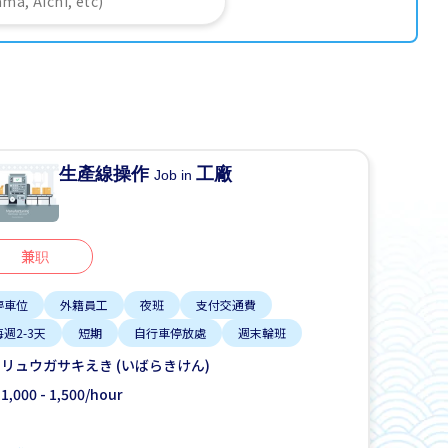
生產線操作
工廠
Job in
兼职
停車位
外籍員工
夜班
支付交通費
每週2-3天
短期
自行車停放處
週末輪班
リュウガサキえき (いばらきけん)
1,000 - 1,500/hour