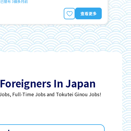
已發布 3個多月前
查看更多
 Foreigners In Japan
 Jobs, Full-Time Jobs and Tokutei Ginou Jobs!