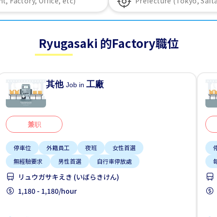
Ryugasaki 的Factory職位
其他
工廠
Job in
兼职
停車位
外籍員工
夜班
女性首選
無經驗要求
男性首選
自行車停放處
リュウガサキえき (いばらきけん)
1,180 - 1,180/hour