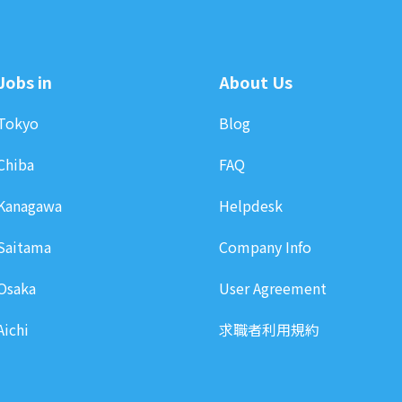
Jobs in
About Us
Tokyo
Blog
Chiba
FAQ
Kanagawa
Helpdesk
Saitama
Company Info
Osaka
User Agreement
Aichi
求職者利用規約