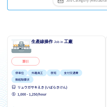
生產線操作
工廠
Job in
兼职
停車位
外籍員工
夜班
支付交通費
無經驗要求
リュウガサキえき (いばらきけん)
1,000 - 1,250/hour