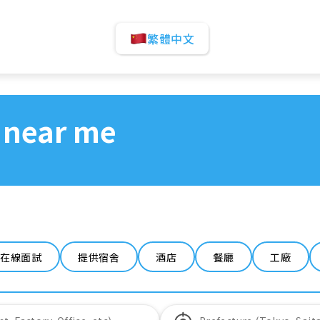
繁體中文
 near me
在線面試
提供宿舍
酒店
餐廳
工廠