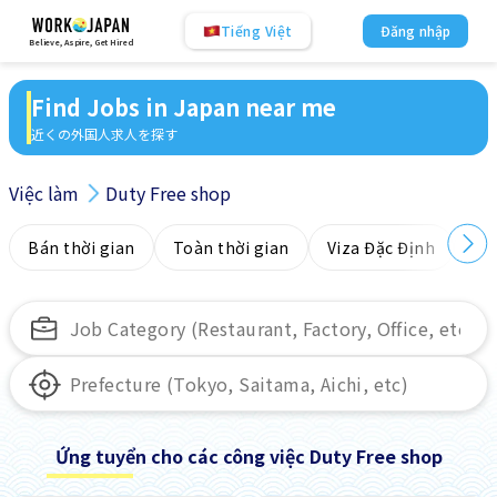
Tiếng Việt
Đăng nhập
Believe, Aspire, Get Hired
Find Jobs in Japan near me
近くの外国人求人を探す
Việc làm
Duty Free shop
Bán thời gian
Toàn thời gian
Viza Đặc Định
Kh
Ứng tuyển cho các công việc Duty Free shop