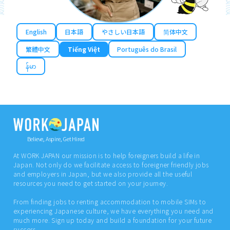
English
日本語
やさしい日本語
简体中文
繁體中文
Tiếng Việt
Português do Brasil
န်မာ
Believe, Aspire, Get Hired
At WORK JAPAN our mission is to help foreigners build a life in
Japan. Not only do we facilitate access to foreigner friendly jobs
and employers in Japan, but we also provide all the useful
resources you need to get started on your journey.
From finding jobs to renting accommodation to mobile SIMs to
experiencing Japanese culture, we have everything you need and
much more. Sign up today and build a foundation for your future
success.