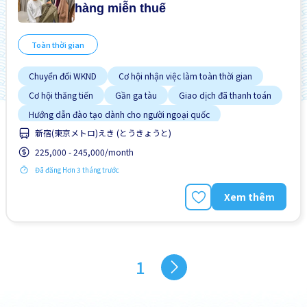
hàng miễn thuế
Toàn thời gian
Chuyển đổi WKND
Cơ hội nhận việc làm toàn thời gian
Cơ hội thăng tiến
Gần ga tàu
Giao dịch đã thanh toán
Hướng dẫn đào tạo dành cho người ngoại quốc
新宿(東京メトロ)えき (とうきょうと)
Không cần kinh nghiệm
Lao động người nước ngoài
225,000 - 245,000/month
Nâng cao
Đã đăng Hơn 3 tháng trước
Xem thêm
1