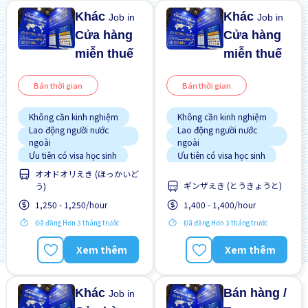
Khác
Khác
Job in
Job in
Cửa hàng
Cửa hàng
miễn thuế
miễn thuế
Bán thời gian
Bán thời gian
Không cần kinh nghiệm
Không cần kinh nghiệm
Lao động người nước
Lao động người nước
ngoài
ngoài
Ưu tiên có visa học sinh
Ưu tiên có visa học sinh
オオドオリえき (ほっかいど
ギンザえき (とうきょうと)
う)
1,250 - 1,250/hour
1,400 - 1,400/hour
Đã đăng Hơn 3 tháng trước
Đã đăng Hơn 3 tháng trước
Xem thêm
Xem thêm
Khác
Bán hàng /
Job in