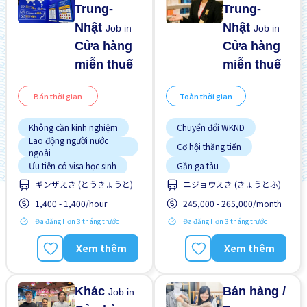
Trung-
Trung-
Nhật
Nhật
Job in
Job in
Cửa hàng
Cửa hàng
miễn thuế
miễn thuế
Bán thời gian
Toàn thời gian
Không cần kinh nghiệm
Chuyển đổi WKND
Lao động người nước
Cơ hội thăng tiến
ngoài
Ưu tiên có visa học sinh
Gần ga tàu
ギンザえき (とうきょうと)
ニジョウえき (きょうとふ)
Giao dịch đã thanh toán
1,400 - 1,400/hour
245,000 - 265,000/month
Không cần kinh nghiệm
Lao động người nước
Đã đăng Hơn 3 tháng trước
Đã đăng Hơn 3 tháng trước
ngoài
Nâng cao
Xem thêm
Xem thêm
Ưu tiên nam giới
Ưu tiên nữ giới
Khác
Bán hàng /
Job in