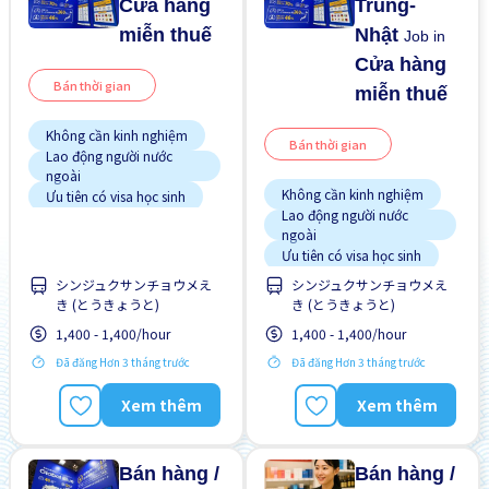
Cửa hàng
Trung-
miễn thuế
Nhật
Job in
Cửa hàng
Bán thời gian
miễn thuế
Không cần kinh nghiệm
Bán thời gian
Lao động người nước
ngoài
Không cần kinh nghiệm
Ưu tiên có visa học sinh
Lao động người nước
ngoài
Ưu tiên có visa học sinh
シンジュクサンチョウメえ
シンジュクサンチョウメえ
き (とうきょうと)
き (とうきょうと)
1,400 - 1,400/hour
1,400 - 1,400/hour
Đã đăng Hơn 3 tháng trước
Đã đăng Hơn 3 tháng trước
Xem thêm
Xem thêm
Bán hàng /
Bán hàng /