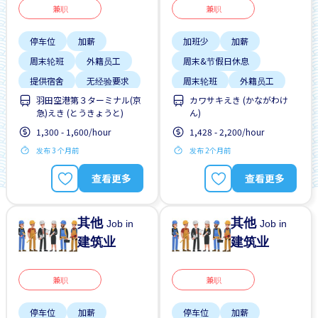
兼职
兼职
停车位
加薪
加班少
加薪
周末轮班
外籍员工
周末&节假日休息
提供宿舍
无经验要求
周末轮班
外籍员工
羽田空港第３ターミナル(京
カワサキえき (かながわけ
晋升
宿舍部分覆盖
急)えき (とうきょうと)
ん)
有机会被录取全职工作
工作时间短
提供宿舍
1,300 - 1,600/hour
1,428 - 2,200/hour
男性首选
提供膳食
发布 3 个月前
发布 2个月前
查看更多
查看更多
其他
其他
Job in
Job in
建筑业
建筑业
兼职
兼职
停车位
加薪
停车位
加薪