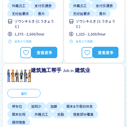
外籍员工
支付交通费
外籍员工
支付交通费
无经验要求
晋升
无经验要求
晋升
ゾウシキえき (とうきょう
ゾウシキえき (とうきょう
有机会被录取全职工作
有机会被录取全职工作
と)
と)
男性首选
男性首选
1,375 - 2,500/hour
1,325 - 2,500/hour
自行车停放处
自行车停放处
发布 3 个月前
发布 3 个月前
查看更多
查看更多
建筑施工帮手
建筑业
Job in
全职
停车位
加班少
加薪
周末&节假日休息
周末轮班
外籍员工
奖励
宿舍部分覆盖
提供宿舍