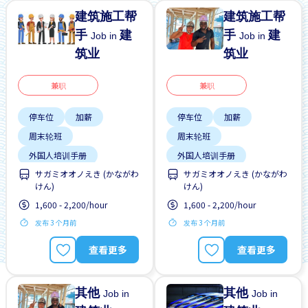
建筑施工帮
建筑施工帮
手
建
手
建
Job in
Job in
筑业
筑业
兼职
兼职
停车位
加薪
停车位
加薪
周末轮班
周末轮班
外国人培训手册
外国人培训手册
サガミオオノえき (かながわ
サガミオオノえき (かながわ
外籍员工
女性首选
外籍员工
女性首选
けん)
けん)
学生签证首选
学生签证首选
1,600 - 2,200/hour
1,600 - 2,200/hour
提供宿舍
支付交通费
提供宿舍
支付交通费
发布 3 个月前
发布 3 个月前
查看更多
查看更多
其他
其他
Job in
Job in