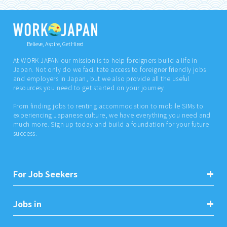
Believe, Aspire, Get Hired
At WORK JAPAN our mission is to help foreigners build a life in
Japan. Not only do we facilitate access to foreigner friendly jobs
and employers in Japan, but we also provide all the useful
resources you need to get started on your journey.
From finding jobs to renting accommodation to mobile SIMs to
experiencing Japanese culture, we have everything you need and
much more. Sign up today and build a foundation for your future
success.
For Job Seekers
Jobs in