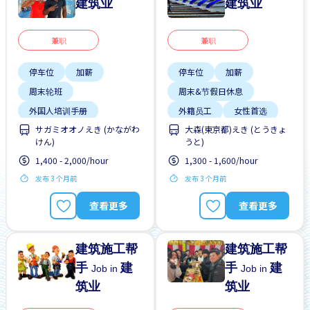
建筑业
建筑业
兼职
兼职
停车位
加薪
停车位
加薪
周末轮班
周末&节假日休息
外国人培训手册
外籍员工
女性首选
サガミオオノえき (かながわ
大森(東京都)えき (とうきょ
外籍员工
女性首选
提供宿舍
晋升
けん)
うと)
学生签证首选
有机会被录取全职工作
1,400 - 2,000/hour
1,300 - 1,600/hour
支付交通费
每日支付
发布 3 个月前
发布 3 个月前
无经验要求
查看更多
查看更多
建筑施工帮
建筑施工帮
手
建
手
建
Job in
Job in
筑业
筑业