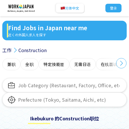
简体中文
登录
Believe, Aspire, Get Hired
Find Jobs in Japan near me
近くの外国人求人を探す
工作
Construction
兼职
全职
特定技能签
无需日语
在线面试
Ikebukuro 的Construction职位