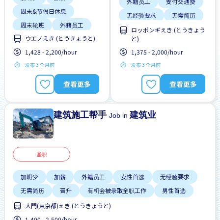
外籍员工
支付交通费
周末&节假日休息
无经验要求
无需简历
周末轮班
外籍员工
晋升
ロッポンギえき (とうきょう
ウエノえき (とうきょうと)
宿舍部分覆盖
と)
有机会被录取全职工作
1,428 - 2,200/hour
1,375 - 2,000/hour
工作时间短
提供宿舍
男性首选
发布 3 个月前
发布 3 个月前
提供膳食
查看更多
查看更多
建筑施工帮手
建筑业
Job in
兼职
加班少
加薪
外籍员工
女性首选
无经验要求
无需简历
晋升
有机会被录取全职工作
男性首选
大門(東京都)えき (とうきょうと)
1,400 - 2,500/hour