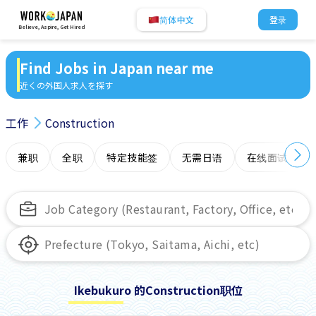
简体中文
登录
Believe, Aspire, Get Hired
Find Jobs in Japan near me
近くの外国人求人を探す
工作
Construction
兼职
全职
特定技能签
无需日语
在线面试
Ikebukuro 的Construction职位