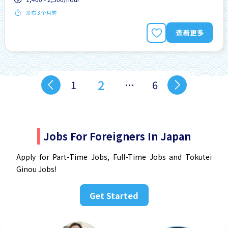
发布 3 个月前
查看更多
2
1
…
6
Jobs For Foreigners In Japan
Apply for Part-Time Jobs, Full-Time Jobs and Tokutei
Ginou Jobs!
Get Started