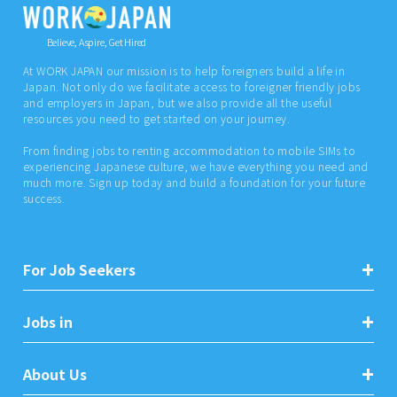
Believe, Aspire, Get Hired
At WORK JAPAN our mission is to help foreigners build a life in
Japan. Not only do we facilitate access to foreigner friendly jobs
and employers in Japan, but we also provide all the useful
resources you need to get started on your journey.
From finding jobs to renting accommodation to mobile SIMs to
experiencing Japanese culture, we have everything you need and
much more. Sign up today and build a foundation for your future
success.
For Job Seekers
Jobs in
About Us