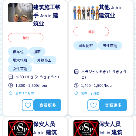
建筑施工帮
其他
Job in
手
建
建筑业
Job in
筑业
兼职
兼职
周末轮班
男性首选
停车位
加薪
周末轮班
外籍员工
女性首选
ハラジュクえき (とうきょう
メグロえき (とうきょうと)
学生签证首选
と)
1,300 - 1,500/hour
1,400 - 1,500/hour
提供宿舍
无经验要求
发布 3 个月前
发布 3 个月前
晋升
查看更多
查看更多
保安人员
保安人员
建筑
建筑
Job in
Job in