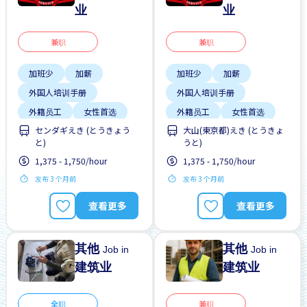
业
业
兼职
兼职
加班少
加薪
加班少
加薪
外国人培训手册
外国人培训手册
外籍员工
女性首选
外籍员工
女性首选
センダギえき (とうきょう
大山(東京都)えき (とうきょ
学生签证首选
学生签证首选
と)
うと)
支付交通费
支付交通费
1,375 - 1,750/hour
1,375 - 1,750/hour
无经验要求
晋升
无经验要求
晋升
发布 3 个月前
发布 3 个月前
查看更多
查看更多
其他
其他
Job in
Job in
建筑业
建筑业
全职
兼职