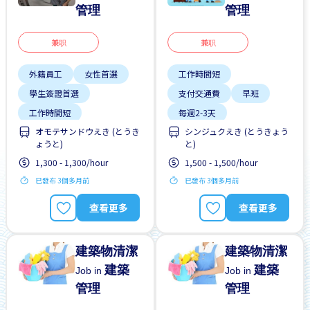
管理
管理
兼职
兼职
外籍員工
女性首選
工作時間短
學生簽證首選
支付交通費
早班
工作時間短
每週2-3天
オモテサンドウえき (とうき
シンジュクえき (とうきょう
支付交通費
早班
無經驗要求
靠近車站
ょうと)
と)
無經驗要求
週末輪班
1,300 - 1,300/hour
1,500 - 1,500/hour
靠近車站
已發布 3個多月前
已發布 3個多月前
查看更多
查看更多
建築物清潔
建築物清潔
建築
建築
Job in
Job in
管理
管理