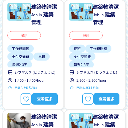
建築物清潔
建築物清潔
建築
建築
Job in
Job in
管理
管理
兼职
兼职
工作時間短
夜班
工作時間短
支付交通費
早班
支付交通費
每週2-3天
每週2-3天
シブヤえき (とうきょうと)
シブヤえき (とうきょうと)
無經驗要求
靠近車站
無經驗要求
靠近車站
1,400 - 1,400/hour
1,900 - 1,900/hour
已發布 3個多月前
已發布 3個多月前
查看更多
查看更多
建築物清潔
建築物清潔
建築
建築
Job in
Job in