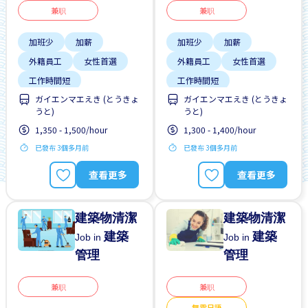
兼职
兼职
加班少
加薪
加班少
加薪
外籍員工
女性首選
外籍員工
女性首選
工作時間短
工作時間短
ガイエンマエえき (とうきょ
ガイエンマエえき (とうきょ
支付交通費
早班
支付交通費
早班
うと)
うと)
有機會被錄取全職工作
有機會被錄取全職工作
1,350 - 1,500/hour
1,300 - 1,400/hour
每週2-3天
無經驗要求
已發布 3個多月前
已發布 3個多月前
查看更多
查看更多
建築物清潔
建築物清潔
建築
建築
Job in
Job in
管理
管理
兼职
兼职
無需日語