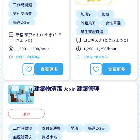
工作時間短
支付交通費
加班少
加薪
每週2-3天
外籍員工
女性首選
無經驗要求
靠近車站
學生簽證首選
新宿(東京メトロ)えき (とう
ヨヨギえき (とうきょうと)
きょうと)
工作時間短
1,500 - 1,500/hour
1,250 - 1,250/hour
支付交通費
已發布 3個多月前
已發布 3個多月前
每週2-3天
無日本語要求
查看更多
查看更多
建築物清潔
建築管理
Job in
兼职
工作時間短
支付交通費
早班
每週2-3天
無經驗要求
靠近車站