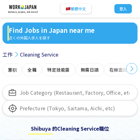
繁體中文
登入
Believe, Aspire, Get Hired
Find Jobs in Japan near me
近くの外国人求人を探す
工作
Cleaning Service
兼职
全職
特定技能簽
無需日語
在線面試
Shibuya 的Cleaning Service職位