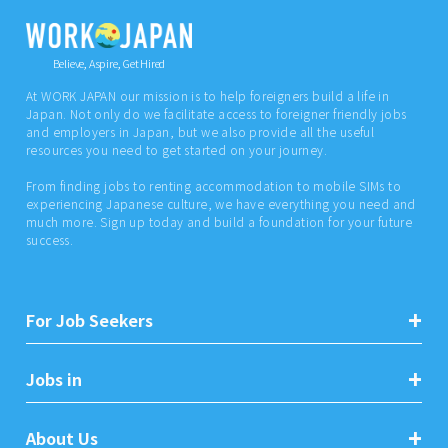
Believe, Aspire, Get Hired
At WORK JAPAN our mission is to help foreigners build a life in
Japan. Not only do we facilitate access to foreigner friendly jobs
and employers in Japan, but we also provide all the useful
resources you need to get started on your journey.
From finding jobs to renting accommodation to mobile SIMs to
experiencing Japanese culture, we have everything you need and
much more. Sign up today and build a foundation for your future
success.
For Job Seekers
Jobs in
About Us