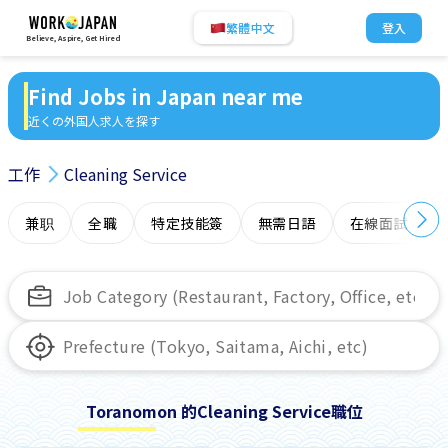
繁體中文
登入
Believe, Aspire, Get Hired
Find Jobs in Japan near me
近くの外国人求人を探す
工作
Cleaning Service
兼职
全職
特定技能簽
無需日語
在線面試
Toranomon 的Cleaning Service職位