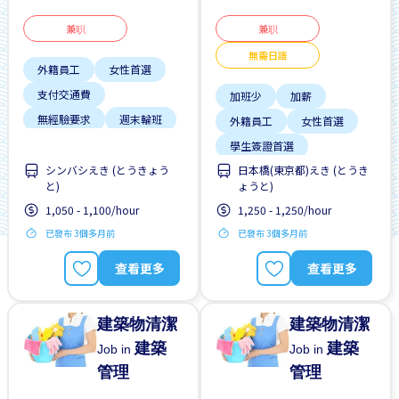
兼职
兼职
無需日語
外籍員工
女性首選
支付交通費
加班少
加薪
無經驗要求
週末輪班
外籍員工
女性首選
靠近車站
學生簽證首選
シンバシえき (とうきょう
日本橋(東京都)えき (とうき
工作時間短
と)
ょうと)
支付交通費
1,050 - 1,100/hour
1,250 - 1,250/hour
每週2-3天
已發布 3個多月前
已發布 3個多月前
無日本語要求
查看更多
查看更多
建築物清潔
建築物清潔
建築
建築
Job in
Job in
管理
管理