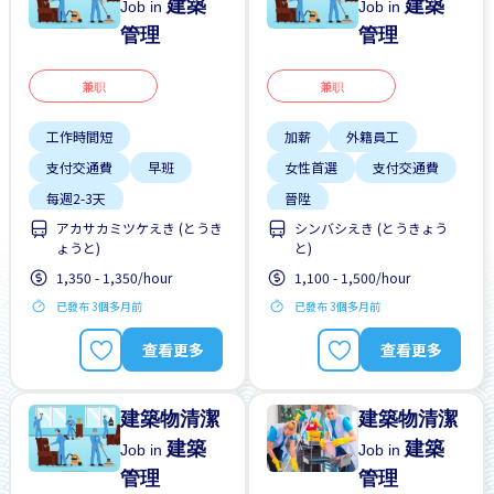
建築
建築
Job in
Job in
管理
管理
兼职
兼职
工作時間短
加薪
外籍員工
支付交通費
早班
女性首選
支付交通費
每週2-3天
晉陞
アカサカミツケえき (とうき
シンバシえき (とうきょう
無經驗要求
靠近車站
有機會被錄取全職工作
ょうと)
と)
每週2-3天
1,350 - 1,350/hour
1,100 - 1,500/hour
無經驗要求
男性首選
已發布 3個多月前
已發布 3個多月前
查看更多
查看更多
建築物清潔
建築物清潔
建築
建築
Job in
Job in
管理
管理