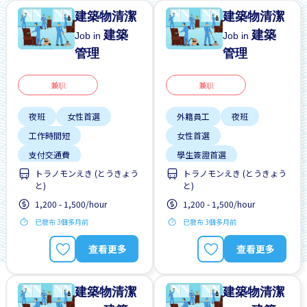
建築物清潔
建築物清潔
建築
建築
Job in
Job in
管理
管理
兼职
兼职
夜班
女性首選
外籍員工
夜班
工作時間短
女性首選
支付交通費
學生簽證首選
トラノモンえき (とうきょう
トラノモンえき (とうきょう
每週2-3天
工作時間短
と)
と)
無經驗要求
男性首選
支付交通費
1,200 - 1,500/hour
1,200 - 1,500/hour
每週2-3天
已發布 3個多月前
已發布 3個多月前
無經驗要求
男性首選
查看更多
查看更多
建築物清潔
建築物清潔