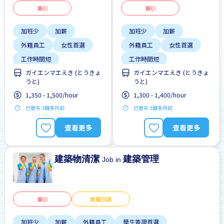
兼职
兼职
加班少
加薪
加班少
加薪
外籍員工
女性首選
外籍員工
女性首選
工作時間短
工作時間短
ガイエンマエえき (とうきょ
ガイエンマエえき (とうきょ
支付交通費
早班
支付交通費
早班
うと)
うと)
有機會被錄取全職工作
有機會被錄取全職工作
1,350 - 1,500/hour
1,300 - 1,400/hour
每週2-3天
無經驗要求
已發布 3個多月前
已發布 3個多月前
查看更多
查看更多
建築物清潔
建築管理
Job in
兼职
無需日語
加班少
加薪
外籍員工
學生簽證首選