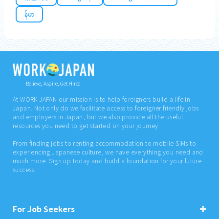
န်မာ
Believe, Aspire, Get Hired
At WORK JAPAN our mission is to help foreigners build a life in
Japan. Not only do we facilitate access to foreigner friendly jobs
and employers in Japan, but we also provide all the useful
resources you need to get started on your journey.
From finding jobs to renting accommodation to mobile SIMs to
experiencing Japanese culture, we have everything you need and
much more. Sign up today and build a foundation for your future
success.
For Job Seekers