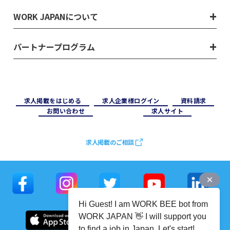
WORK JAPANについて
パートナープログラム
求⼈掲載をはじめる
求⼈企業様ログイン
資料請求
お問い合わせ
求⼈サイト
求人掲載のご相談
Hi Guest! I am WORK BEE bot from
WORK JAPAN 👋 I will support you
to find a job in Japan. Let's start!