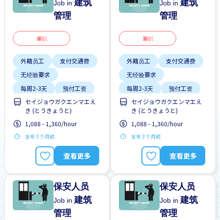
建筑
建筑
Job in
Job in
管理
管理
兼职
兼职
外籍员工
支付交通费
外籍员工
支付交通费
无经验要求
无经验要求
每周2-3天
预付工资
每周2-3天
预付工资
セイジョウガクエンマエえ
セイジョウガクエンマエえ
き (とうきょうと)
き (とうきょうと)
1,088 - 1,360/hour
1,088 - 1,360/hour
发布 3 个月前
发布 3 个月前
查看更多
查看更多
保安人员
保安人员
建筑
建筑
Job in
Job in
管理
管理