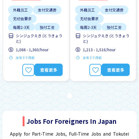
外籍员工
支付交通费
外籍员工
支付交通费
无经验要求
无经验要求
每周2-3天
预付工资
每周2-3天
预付工资
シンジュクえき (とうきょう
シンジュクえき (とうきょう
と)
と)
1,088 - 1,360/hour
1,213 - 1,516/hour
发布 3 个月前
发布 3 个月前
查看更多
查看更多
Jobs For Foreigners In Japan
Apply for Part-Time Jobs, Full-Time Jobs and Tokutei