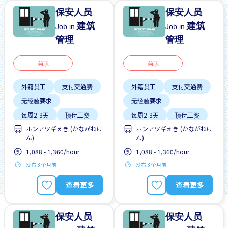
保安人员
保安人员
建筑
建筑
Job in
Job in
管理
管理
兼职
兼职
外籍员工
支付交通费
外籍员工
支付交通费
无经验要求
无经验要求
每周2-3天
预付工资
每周2-3天
预付工资
ホンアツギえき (かながわけ
ホンアツギえき (かながわけ
ん)
ん)
1,088 - 1,360/hour
1,088 - 1,360/hour
发布 3 个月前
发布 3 个月前
查看更多
查看更多
保安人员
保安人员