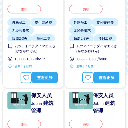
兼职
兼职
外籍员工
支付交通费
外籍员工
支付交通费
无经验要求
无经验要求
每周2-3天
预付工资
每周2-3天
预付工资
ムツアイニチダイマエえき
ムツアイニチダイマエえき
(かながわけん)
(かながわけん)
1,088 - 1,360/hour
1,088 - 1,360/hour
发布 3 个月前
发布 3 个月前
查看更多
查看更多
保安人员
保安人员
建筑
建筑
Job in
Job in
管理
管理
兼职
兼职