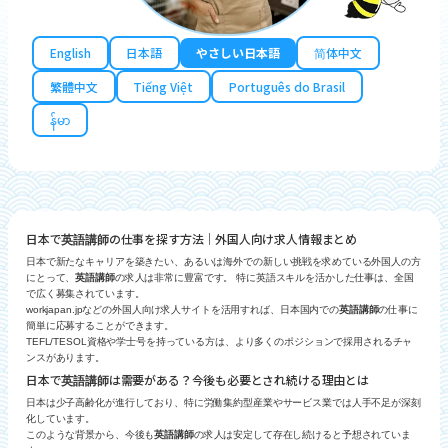
English
日本語
やさしい日本語
简体中文
繁體中文
Tiếng Việt
Português do Brasil
န်မာ
日本で
の仕事を探す方法｜外国人向け求人情報まとめ
英語講師
日本で新たなキャリアを築きたい、あるいは海外での新しい挑戦を求めている外国人の方
にとって、
英語講師
の求人は非常に豊富です。 特に英語スキルを活かした仕事は、全国
で広く募集されています。
workjapan.jpなどの外国人向け求人サイトを活用すれば、日本国内での
英語講師
の仕事に
簡単に応募することができます。
TEFL/TESOL資格や学士号を持っている方は、より多くのポジションで採用されるチャ
ンスがあります。
日本で
は需要がある？今後も必要とされ続ける理由とは
英語講師
日本は少子高齢化が進行しており、特に労働集約型産業やサービス業では人手不足が深刻
化しています。
このような背景から、今後も
英語講師
の求人は安定して存在し続けると予想されていま