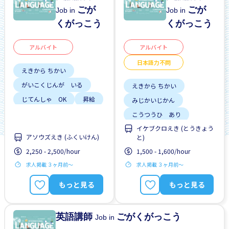
ごが
ごが
Job in
Job in
くがっこう
くがっこう
アルバイト
アルバイト
日本語力不問
えきから ちかい
がいこくじんが いる
えきから ちかい
じてんしゃ OK
昇給
みじかいじかん
車通勤
こうつうひ あり
イケブクロえき (とうきょう
りれきしょ なし
アソウズえき (ふくいけん)
と)
がいこくじんが いる
2,250 - 2,500/hour
1,500 - 1,600/hour
ざんぎょう すくない
求人掲載 ３ヶ月前〜
求人掲載 ３ヶ月前〜
みじかい あいだの しご
と
もっと見る
もっと見る
はじめて OK
にほんごできない OK
英語講師
ごがくがっこう
Job in