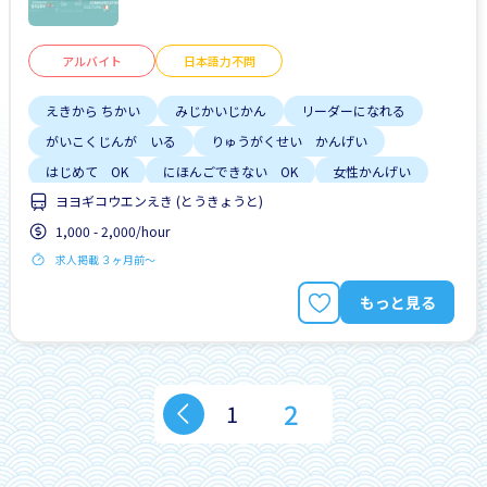
アルバイト
日本語力不問
えきから ちかい
みじかいじかん
リーダーになれる
がいこくじんが いる
りゅうがくせい かんげい
はじめて OK
にほんごできない OK
女性かんげい
ヨヨギコウエンえき (とうきょうと)
昇給
1,000 - 2,000/hour
求人掲載 ３ヶ月前〜
もっと見る
2
1