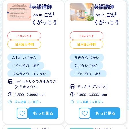
英語講師
英語講師
ごが
ごが
Job in
Job in
くがっこう
くがっこう
アルバイト
アルバイト
日本語力不問
日本語力不問
みじかいじかん
えきから ちかい
こうつうひ あり
みじかいじかん
ざんぎょう すくない
こうつうひ あり
セイセキサクラガオカえき
しゅう2、3にち
リーダーになれる
ギフえき (ぎふけん)
(とうきょうと)
にほんごできない OK
しゃいんに なれる
1,500 - 2,000/hour
1,000 - 3,000/hour
土日祝 やすみ
がいこくじんが いる
求人掲載 ３ヶ月前〜
求人掲載 ３ヶ月前〜
ざんぎょう すくない
もっと見る
もっと見る
にゅうしゃ ボーナス
しゅう2、3にち