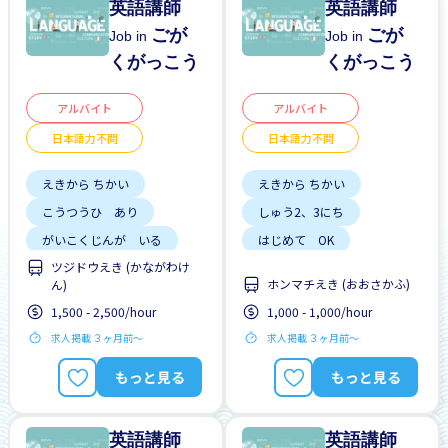
英語講師
英語講師
ごが
ごが
Job in
Job in
くがっこう
くがっこう
アルバイト
アルバイト
日本語力不問
日本語力不問
えきから ちかい
えきから ちかい
こうつうひ あり
しゅう2、3にち
がいこくじんが いる
はじめて OK
ツジドウえき (かながわけ
はじめて OK
にほんごできない OK
ホンマチえき (おおさかふ)
ん)
にほんごできない OK
1,500 - 2,500/hour
1,000 - 1,000/hour
求人掲載 ３ヶ月前〜
求人掲載 ３ヶ月前〜
もっと見る
もっと見る
英語講師
英語講師