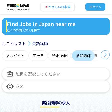
やさしい日本語
ログイン
Believe, Aspire, Get Hired
Find Jobs in Japan near me
近くの外国人求人を探す
しごとリスト
英語講師
アルバイト
正社員
特定技能
日本語力不問
英語講師
オ
英語講師の求人