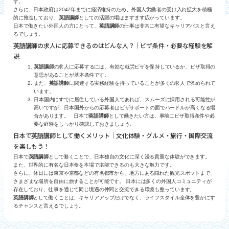
す。
さらに、日本政府は2047年までに経済維持のため、外国人労働者の受け入れ拡大を積極
的に推進しており、
英語講師
としての活躍の場はますます広がっています。
日本で働きたい外国人の方にとって、
英語講師
の仕事は非常に有望なキャリアパスと言え
るでしょう。
の求人に応募できるのはどんな人？｜ビザ条件・必要な経験を解
英語講師
説
英語講師
の求人に応募するには、有効な就労ビザを保持しているか、ビザ取得の
意思があることが基本条件です。
また、
英語講師
に関連する実務経験を持っていることが多くの求人で求められて
います。
日本国内にすでに居住している外国人であれば、スムーズに採用される可能性が
高いですが、日本国外からの応募者はビザサポートの面でハードルが高くなる場
合があります。 日本で
英語講師
として働きたい方は、事前にビザ取得条件や必
要な経験をしっかり確認しておきましょう。
日本で
として働くメリット｜文化体験・グルメ・旅行・国際交流
英語講師
を楽しもう！
日本で
英語講師
として働くことで、日本独自の文化に深く浸る貴重な体験ができます。
また、世界的に有名な日本食を本場で堪能できるのも大きな魅力です。
さらに、休日には東京や京都などの有名都市から、地方にある隠れた観光スポットまで、
さまざまな場所を自由に旅することが可能です。 日本には多くの外国人コミュニティが
存在しており、仕事を通じて同じ境遇の仲間と交流できる環境も整っています。
英語講師
として働くことは、キャリアアップだけでなく、ライフスタイル全体を豊かにす
るチャンスと言えるでしょう。