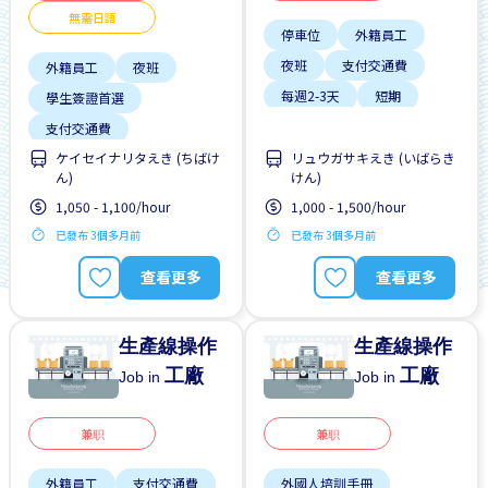
無需日語
停車位
外籍員工
夜班
支付交通費
外籍員工
夜班
每週2-3天
短期
學生簽證首選
自行車停放處
支付交通費
週末輪班
ケイセイナリタえき (ちばけ
リュウガサキえき (いばらき
無日本語要求
ん)
けん)
附近車站的巴士服務
1,050 - 1,100/hour
1,000 - 1,500/hour
已發布 3個多月前
已發布 3個多月前
查看更多
查看更多
生產線操作
生產線操作
工廠
工廠
Job in
Job in
兼职
兼职
外籍員工
支付交通費
外國人培訓手冊