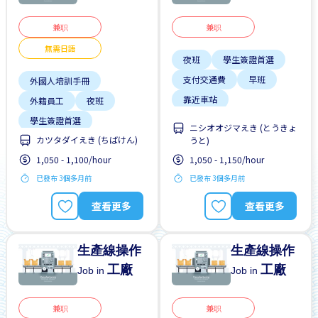
兼职
兼职
無需日語
夜班
學生簽證首選
支付交通費
早班
外國人培訓手冊
靠近車站
外籍員工
夜班
學生簽證首選
ニシオオジマえき (とうきょ
カツタダイえき (ちばけん)
無日本語要求
うと)
1,050 - 1,100/hour
1,050 - 1,150/hour
附近車站的巴士服務
已發布 3個多月前
已發布 3個多月前
查看更多
查看更多
生產線操作
生產線操作
工廠
工廠
Job in
Job in
兼职
兼职