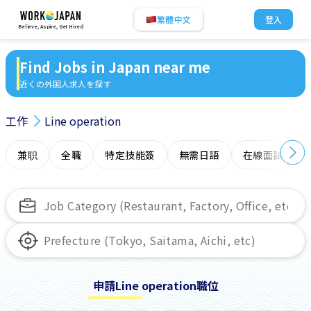
繁體中文
登入
Believe, Aspire, Get Hired
Find Jobs in Japan near me
近くの外国人求人を探す
工作
Line operation
兼职
全職
特定技能簽
無需日語
在線面試
申請Line operation職位