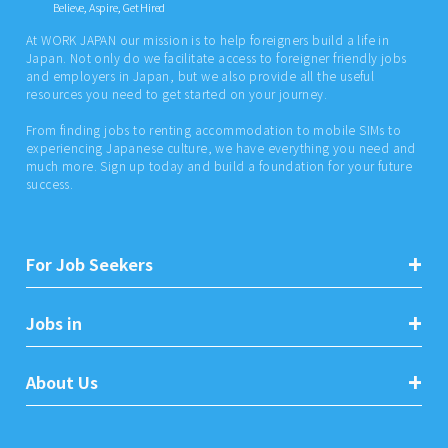
Believe, Aspire, Get Hired
At WORK JAPAN our mission is to help foreigners build a life in
Japan. Not only do we facilitate access to foreigner friendly jobs
and employers in Japan, but we also provide all the useful
resources you need to get started on your journey.
From finding jobs to renting accommodation to mobile SIMs to
experiencing Japanese culture, we have everything you need and
much more. Sign up today and build a foundation for your future
success.
For Job Seekers
Jobs in
About Us