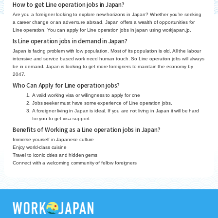
How to get Line operation jobs in Japan?
Are you a foreigner looking to explore new horizons in Japan? Whether you’re seeking
a career change or an adventure abroad, Japan offers a wealth of opportunities for
Line operation. You can apply for Line operation jobs in japan using workjapan.jp.
Is Line operation jobs in demand in Japan?
Japan is facing problem with low population. Most of its population is old. All the labour
intensive and service based work need human touch. So Line operation jobs will always
be in demand. Japan is looking to get more foreigners to maintain the economy by
2047.
Who Can Apply for Line operation jobs?
A valid working visa or willingness to apply for one
Jobs seeker must have some experience of Line operation jobs.
A foreigner living in Japan is ideal. If you are not living in Japan it will be hard
for you to get visa support.
Benefits of Working as a Line operation jobs in Japan?
Immerse yourself in Japanese culture
Enjoy world-class cuisine
Travel to iconic cities and hidden gems
Connect with a welcoming community of fellow foreigners