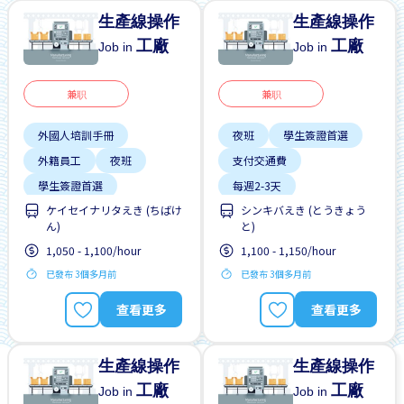
生產線操作
生產線操作
工廠
工廠
Job in
Job in
兼职
兼职
外國人培訓手冊
夜班
學生簽證首選
外籍員工
夜班
支付交通費
學生簽證首選
每週2-3天
ケイセイナリタえき (ちばけ
シンキバえき (とうきょう
支付交通費
ん)
と)
每週2-3天
1,050 - 1,100/hour
1,100 - 1,150/hour
附近車站的巴士服務
已發布 3個多月前
已發布 3個多月前
查看更多
查看更多
生產線操作
生產線操作
工廠
工廠
Job in
Job in