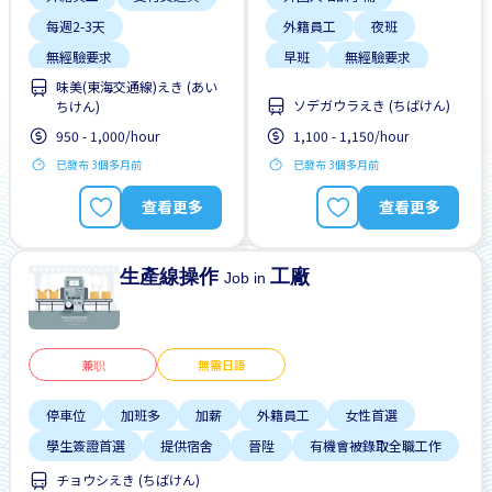
每週2-3天
外籍員工
夜班
無經驗要求
早班
無經驗要求
味美(東海交通線)えき (あい
自行車停放處
附近車站的巴士服務
ソデガウラえき (ちばけん)
ちけん)
950 - 1,000/hour
1,100 - 1,150/hour
已發布 3個多月前
已發布 3個多月前
查看更多
查看更多
生產線操作
工廠
Job in
兼职
無需日語
停車位
加班多
加薪
外籍員工
女性首選
學生簽證首選
提供宿舍
晉陞
有機會被錄取全職工作
チョウシえき (ちばけん)