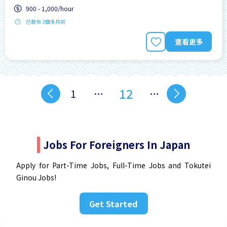
900 - 1,000/hour
已發布 3個多月前
查看更多
12
1
…
…
Jobs For Foreigners In Japan
Apply for Part-Time Jobs, Full-Time Jobs and Tokutei
Ginou Jobs!
Get Started