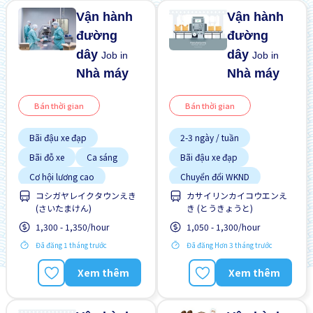
Vận hành
Vận hành
đường
đường
dây
dây
Job in
Job in
Nhà máy
Nhà máy
Bán thời gian
Bán thời gian
Bãi đậu xe đạp
2-3 ngày / tuần
Bãi đỗ xe
Ca sáng
Bãi đậu xe đạp
Cơ hội lương cao
Chuyển đổi WKND
コシガヤレイクタウンえき
カサイリンカイコウエンえ
Giao dịch đã thanh toán
Cơ hội lương cao
(さいたまけん)
き (とうきょうと)
Hướng dẫn đào tạo dành
Cơ hội nhận việc làm toàn
cho người ngoại quốc
thời gian
1,300 - 1,350/hour
1,050 - 1,300/hour
Ít hơn theo thời gian
Cơ hội thăng tiến
Đã đăng 1 tháng trước
Đã đăng Hơn 3 tháng trước
Không cần CV
Giao dịch đã thanh toán
Xem thêm
Xem thêm
Không cần kinh nghiệm
Không cần kinh nghiệm
Lao động người nước
ngoài