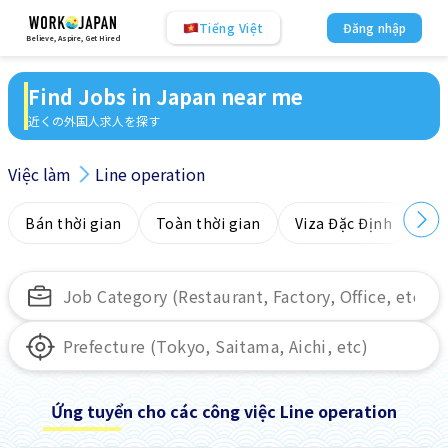
Tiếng Việt
Đăng nhập
Believe, Aspire, Get Hired
Find Jobs in Japan near me
近くの外国人求人を探す
Việc làm
Line operation
Bán thời gian
Toàn thời gian
Viza Đặc Định
Kh
Ứng tuyển cho các công việc Line operation