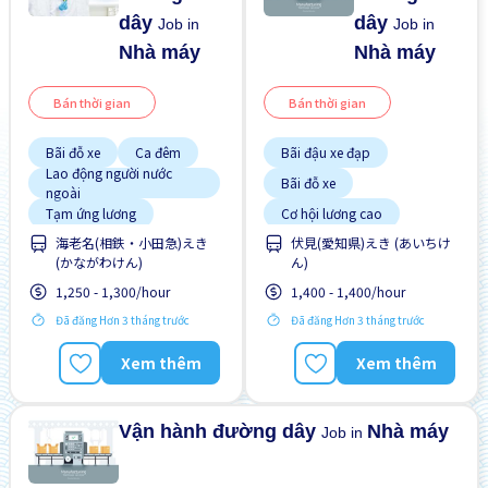
dây
dây
Job in
Job in
Nhà máy
Nhà máy
Bán thời gian
Bán thời gian
Bãi đỗ xe
Ca đêm
Bãi đậu xe đạp
Lao động người nước
Bãi đỗ xe
ngoài
Tạm ứng lương
Cơ hội lương cao
海老名(相鉄・小田急)えき
伏見(愛知県)えき (あいちけ
Trả hàng ngày
Giao dịch đã thanh toán
(かながわけん)
ん)
Không cần CV
1,250 - 1,300/hour
1,400 - 1,400/hour
Không cần kinh nghiệm
Đã đăng Hơn 3 tháng trước
Đã đăng Hơn 3 tháng trước
Lao động người nước
ngoài
Xem thêm
Xem thêm
Nhiều hơn theo thời gian
Tạm ứng lương
Vận hành đường dây
Nhà máy
Job in