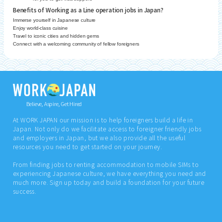
Benefits of Working as a Line operation jobs in Japan?
Immerse yourself in Japanese culture
Enjoy world-class cuisine
Travel to iconic cities and hidden gems
Connect with a welcoming community of fellow foreigners
Believe, Aspire, Get Hired
At WORK JAPAN our mission is to help foreigners build a life in
Japan. Not only do we facilitate access to foreigner friendly jobs
and employers in Japan, but we also provide all the useful
resources you need to get started on your journey.
From finding jobs to renting accommodation to mobile SIMs to
experiencing Japanese culture, we have everything you need and
much more. Sign up today and build a foundation for your future
success.