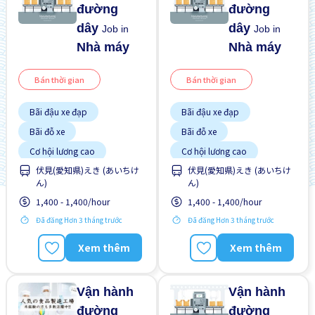
đường
đường
dây
dây
Job in
Job in
Nhà máy
Nhà máy
Bán thời gian
Bán thời gian
Bãi đậu xe đạp
Bãi đậu xe đạp
Bãi đỗ xe
Bãi đỗ xe
Cơ hội lương cao
Cơ hội lương cao
伏見(愛知県)えき (あいちけ
伏見(愛知県)えき (あいちけ
Giao dịch đã thanh toán
Giao dịch đã thanh toán
ん)
ん)
Không cần CV
Không cần CV
1,400 - 1,400/hour
1,400 - 1,400/hour
Không cần kinh nghiệm
Không cần kinh nghiệm
Đã đăng Hơn 3 tháng trước
Đã đăng Hơn 3 tháng trước
Lao động người nước
Lao động người nước
ngoài
ngoài
Xem thêm
Xem thêm
Nhiều hơn theo thời gian
Tạm ứng lương
Tạm ứng lương
Trả hàng ngày
Vận hành
Vận hành
đường
đường