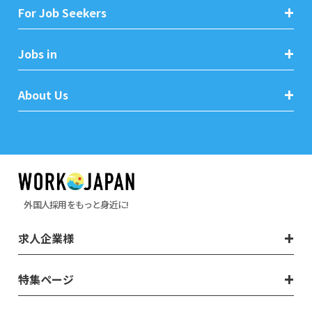
For Job Seekers
Jobs in
About Us
外国人採用をもっと身近に!
求人企業様
特集ページ