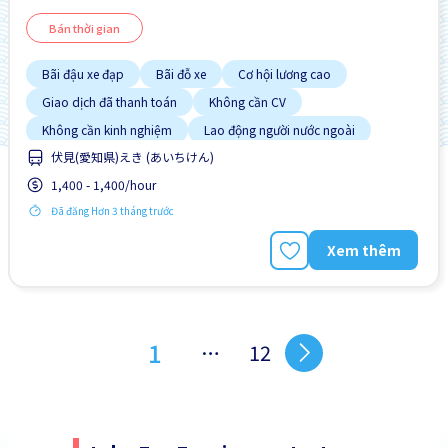
Bán thời gian
Bãi đậu xe đạp
Bãi đỗ xe
Cơ hội lương cao
Giao dịch đã thanh toán
Không cần CV
Không cần kinh nghiệm
Lao động người nước ngoài
伏見(愛知県)えき (あいちけん)
Nhiều hơn theo thời gian
Tạm ứng lương
1,400 - 1,400/hour
Đã đăng Hơn 3 tháng trước
Xem thêm
1
…
12