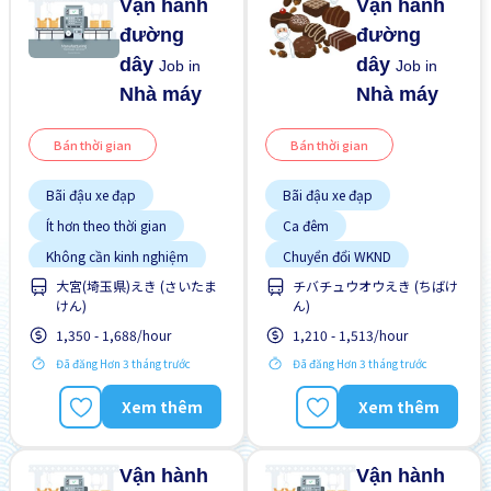
Vận hành
Vận hành
đường
đường
dây
dây
Job in
Job in
Nhà máy
Nhà máy
Bán thời gian
Bán thời gian
Bãi đậu xe đạp
Bãi đậu xe đạp
Ít hơn theo thời gian
Ca đêm
Không cần kinh nghiệm
Chuyển đổi WKND
Lao động người nước
大宮(埼玉県)えき (さいたま
チバチュウオウえき (ちばけ
Gần ga tàu
ngoài
けん)
ん)
Ưu tiên nam giới
Giao dịch đã thanh toán
1,350 - 1,688/hour
1,210 - 1,513/hour
Lao động người nước
Ưu tiên nữ giới
ngoài
Đã đăng Hơn 3 tháng trước
Đã đăng Hơn 3 tháng trước
Trả hàng ngày
Xem thêm
Xem thêm
Ưu tiên nam giới
Ưu tiên nữ giới
Vận hành
Vận hành