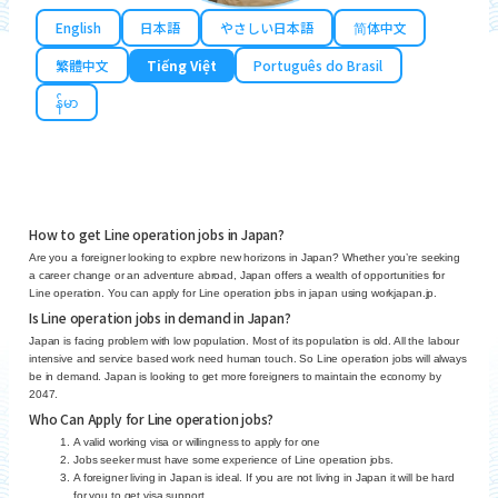
English
日本語
やさしい日本語
简体中文
繁體中文
Tiếng Việt
Português do Brasil
န်မာ
How to get Line operation jobs in Japan?
Are you a foreigner looking to explore new horizons in Japan? Whether you’re seeking
a career change or an adventure abroad, Japan offers a wealth of opportunities for
Line operation. You can apply for Line operation jobs in japan using workjapan.jp.
Is Line operation jobs in demand in Japan?
Japan is facing problem with low population. Most of its population is old. All the labour
intensive and service based work need human touch. So Line operation jobs will always
be in demand. Japan is looking to get more foreigners to maintain the economy by
2047.
Who Can Apply for Line operation jobs?
A valid working visa or willingness to apply for one
Jobs seeker must have some experience of Line operation jobs.
A foreigner living in Japan is ideal. If you are not living in Japan it will be hard
for you to get visa support.