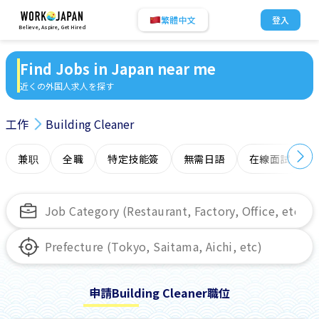
繁體中文
登入
Believe, Aspire, Get Hired
Find Jobs in Japan near me
近くの外国人求人を探す
工作
Building Cleaner
兼职
全職
特定技能簽
無需日語
在線面試
申請Building Cleaner職位