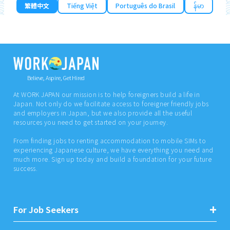
繁體中文
Tiếng Việt
Português do Brasil
န်မာ
Believe, Aspire, Get Hired
At WORK JAPAN our mission is to help foreigners build a life in
Japan. Not only do we facilitate access to foreigner friendly jobs
and employers in Japan, but we also provide all the useful
resources you need to get started on your journey.
From finding jobs to renting accommodation to mobile SIMs to
experiencing Japanese culture, we have everything you need and
much more. Sign up today and build a foundation for your future
success.
For Job Seekers