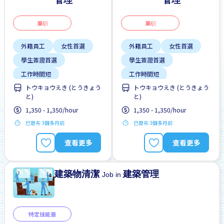
管理
管理
兼职
兼职
外籍員工
女性首選
外籍員工
女性首選
學生簽證首選
學生簽證首選
工作時間短
工作時間短
トウキョウえき (とうきょう
トウキョウえき (とうきょう
支付交通費
早班
支付交通費
早班
と)
と)
無經驗要求
男性首選
無經驗要求
男性首選
1,350 - 1,350/hour
1,350 - 1,350/hour
週末&節假日休息
週末&節假日休息
已發布 3個多月前
已發布 3個多月前
查看更多
查看更多
建築物清潔
建築管理
Job in
特定技能簽