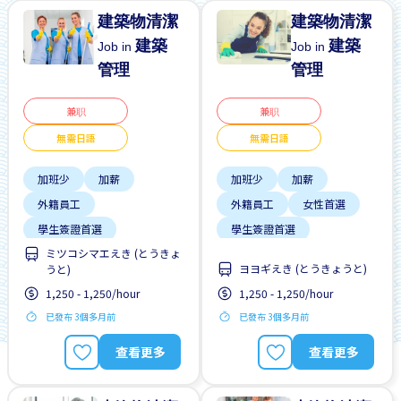
建築物清潔
建築物清潔
建築
建築
Job in
Job in
管理
管理
兼职
兼职
無需日語
無需日語
加班少
加薪
加班少
加薪
外籍員工
外籍員工
女性首選
學生簽證首選
學生簽證首選
ミツコシマエえき (とうきょ
工作時間短
工作時間短
ヨヨギえき (とうきょうと)
うと)
支付交通費
支付交通費
1,250 - 1,250/hour
1,250 - 1,250/hour
每週2-3天
每週2-3天
已發布 3個多月前
已發布 3個多月前
無日本語要求
無日本語要求
查看更多
查看更多
無經驗要求