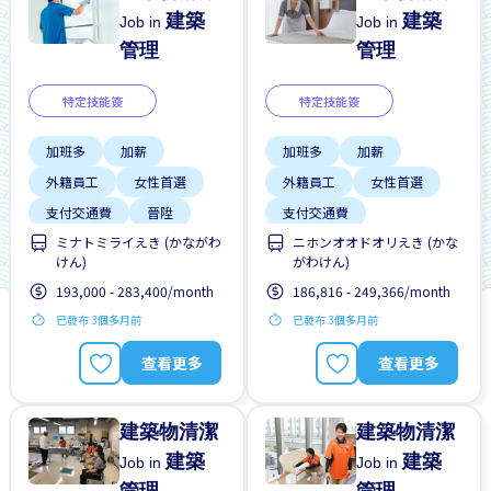
建築
建築
Job in
Job in
管理
管理
特定技能簽
特定技能簽
加班多
加薪
加班多
加薪
外籍員工
女性首選
外籍員工
女性首選
支付交通費
晉陞
支付交通費
ミナトミライえき (かながわ
ニホンオオドオリえき (かな
週末&節假日休息
週末&節假日休息
けん)
がわけん)
靠近車站
靠近車站
193,000 - 283,400/month
186,816 - 249,366/month
已發布 3個多月前
已發布 3個多月前
查看更多
查看更多
建築物清潔
建築物清潔
建築
建築
Job in
Job in