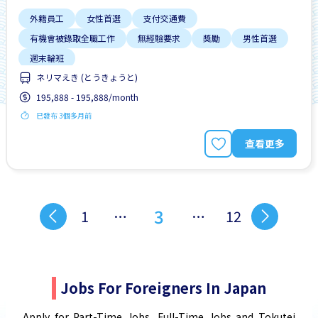
外籍員工
女性首選
支付交通費
有機會被錄取全職工作
無經驗要求
獎勵
男性首選
週末輪班
ネリマえき (とうきょうと)
195,888 - 195,888/month
已發布 3個多月前
查看更多
3
1
…
…
12
Jobs For Foreigners In Japan
Apply for Part-Time Jobs, Full-Time Jobs and Tokutei