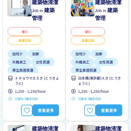
建築物清潔
建築物清潔
建築
建築
Job in
Job in
管理
管理
兼职
兼职
無需日語
無需日語
加班少
加薪
加班少
加薪
外籍員工
女性首選
外籍員工
女性首選
學生簽證首選
學生簽證首選
トチョウマエえき (とうきょ
日本橋(東京都)えき (とうき
工作時間短
工作時間短
うと)
ょうと)
支付交通費
支付交通費
1,250 - 1,250/hour
1,250 - 1,250/hour
每週2-3天
每週2-3天
已發布 3個多月前
已發布 3個多月前
無日本語要求
無日本語要求
查看更多
查看更多
建築物清潔
建築物清潔