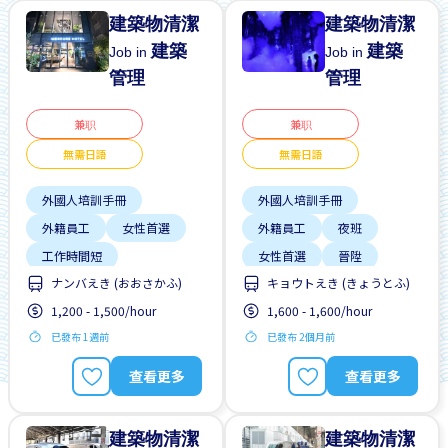
建築物清潔
建築物清潔
建築
建築
Job in
Job in
管理
管理
兼职
兼职
無需日語
無需日語
外國人培訓手冊
外國人培訓手冊
外籍員工
女性首選
外籍員工
夜班
工作時間短
女性首選
晉陞
ナンバえき (おおさかふ)
キョウトえき (きょうとふ)
支付交通費
晉陞
每週2-3天
1,200 - 1,500/hour
1,600 - 1,600/hour
有機會被錄取全職工作
無日本語要求
已發布 1週前
已發布 2個月前
每週2-3天
無經驗要求
男性首選
無日本語要求
查看更多
查看更多
建築物清潔
建築物清潔