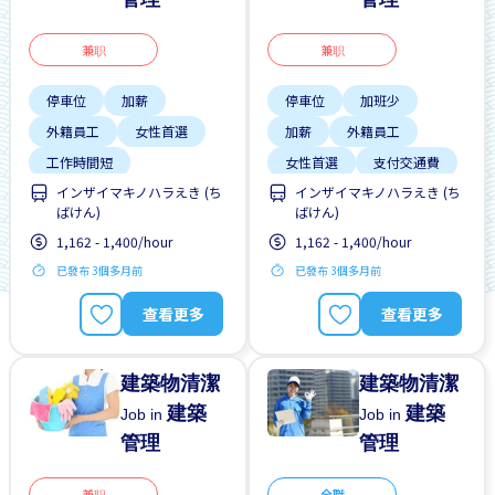
兼职
兼职
停車位
加薪
停車位
加班少
外籍員工
女性首選
加薪
外籍員工
工作時間短
女性首選
支付交通費
インザイマキノハラえき (ち
インザイマキノハラえき (ち
支付交通費
晉陞
早班
晉陞
ばけん)
ばけん)
每週2-3天
有機會被錄取全職工作
1,162 - 1,400/hour
1,162 - 1,400/hour
無經驗要求
已發布 3個多月前
已發布 3個多月前
查看更多
查看更多
建築物清潔
建築物清潔
建築
建築
Job in
Job in
管理
管理
兼职
全職