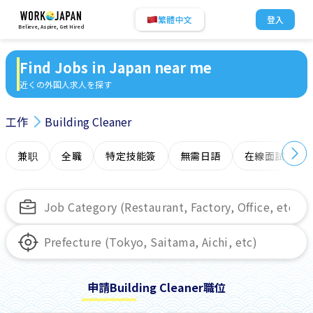
繁體中文
登入
Believe, Aspire, Get Hired
Find Jobs in Japan near me
近くの外国人求人を探す
工作
Building Cleaner
兼职
全職
特定技能簽
無需日語
在線面試
申請Building Cleaner職位