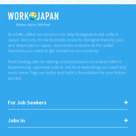
Believe, Aspire, Get Hired
At WORK JAPAN our mission is to help foreigners build a life in
Japan. Not only do we facilitate access to foreigner friendly jobs
and employers in Japan, but we also provide all the useful
resources you need to get started on your journey.
From finding jobs to renting accommodation to mobile SIMs to
experiencing Japanese culture, we have everything you need and
much more. Sign up today and build a foundation for your future
success.
For Job Seekers
Jobs in