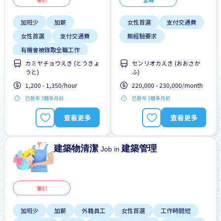
加班少
加薪
女性首選
支付交通費
女性首選
支付交通費
無經驗要求
有機會被錄取全職工作
カミヤチョウえき (とうきょ
センリオカえき (おおさか
每週2-3天
うと)
ふ)
無經驗要求
無需簡歷
1,200 - 1,350/hour
220,000 - 230,000/month
男性首選
已發布 3個多月前
已發布 3個多月前
查看更多
查看更多
建築物清潔
建築管理
Job in
兼职
加班少
加薪
外籍員工
女性首選
工作時間短