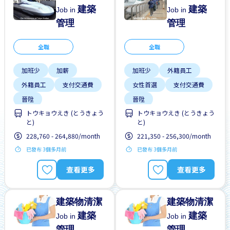
建築
建築
Job in
Job in
管理
管理
全職
全職
加班少
加薪
加班少
外籍員工
外籍員工
支付交通費
女性首選
支付交通費
晉陞
晉陞
トウキョウえき (とうきょう
トウキョウえき (とうきょう
有機會被錄取全職工作
有機會被錄取全職工作
と)
と)
無經驗要求
獎勵
無經驗要求
獎勵
228,760 - 264,880/month
221,350 - 256,300/month
週末輪班
男性首選
已發布 3個多月前
已發布 3個多月前
查看更多
查看更多
建築物清潔
建築物清潔
建築
建築
Job in
Job in
管理
管理