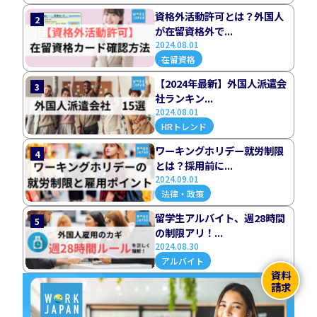
資格外活動許可とは？外国人
2
が在留資格外で...
2024.08.01
在留資格
【2024年最新】外国人派遣会
3
社ランキン...
2024.08.01
HRトレンド
ワーキングホリデー就労制限
4
とは？採用前に...
2024.09.01
法律・政策
留学生アルバイト、週28時間
5
の制限アリ！...
2024.08.30
アルバイト
資料
請求